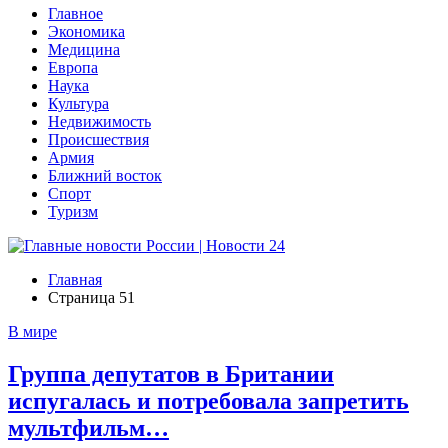
Главное
Экономика
Медицина
Европа
Наука
Культура
Недвижимость
Происшествия
Армия
Ближний восток
Спорт
Туризм
Главная
Страница 51
В мире
Группа депутатов в Британии
испугалась и потребовала запретить
мультфильм…