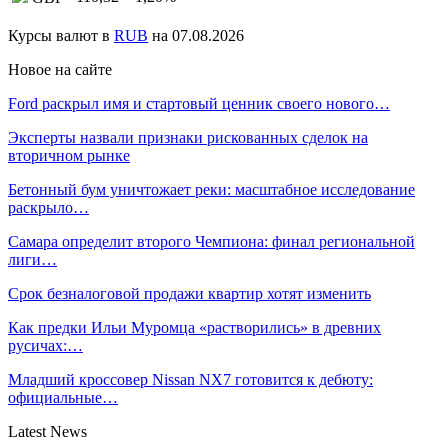
Курсы валют в
RUB
на 07.08.2026
Новое на сайте
Ford раскрыл имя и стартовый ценник своего нового…
Эксперты назвали признаки рискованных сделок на
вторичном рынке
Бетонный бум уничтожает реки: масштабное исследование
раскрыло…
Самара определит второго Чемпиона: финал региональной
лиги…
Срок безналоговой продажи квартир хотят изменить
Как предки Ильи Муромца «растворились» в древних
русичах:…
Младший кроссовер Nissan NX7 готовится к дебюту:
официальные…
Latest News