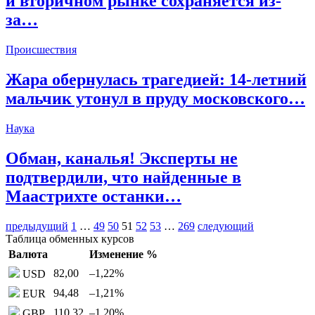
и вторичном рынке сохраняется из-
за…
Происшествия
Жара обернулась трагедией: 14-летний
мальчик утонул в пруду московского…
Наука
Обман, каналья! Эксперты не
подтвердили, что найденные в
Маастрихте останки…
предыдущий
1
…
49
50
51
52
53
…
269
следующий
Таблица обменных курсов
Валюта
Изменение %
82,00
–1,22
%
USD
94,48
–1,21
%
EUR
110,32
–1,20
%
GBP