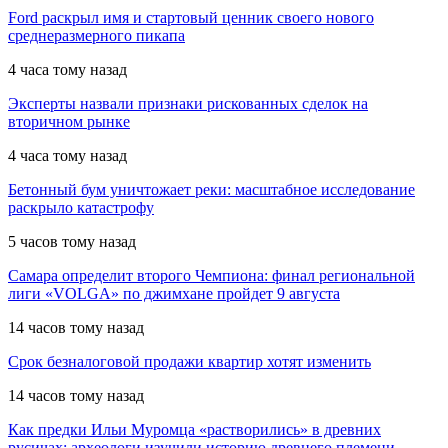
Ford раскрыл имя и стартовый ценник своего нового
среднеразмерного пикапа
4 часа тому назад
Эксперты назвали признаки рискованных сделок на
вторичном рынке
4 часа тому назад
Бетонный бум уничтожает реки: масштабное исследование
раскрыло катастрофу
5 часов тому назад
Самара определит второго Чемпиона: финал региональной
лиги «VOLGA» по джимхане пройдет 9 августа
14 часов тому назад
Срок безналоговой продажи квартир хотят изменить
14 часов тому назад
Как предки Ильи Муромца «растворились» в древних
русичах: археологи изучили историю древнего племени,