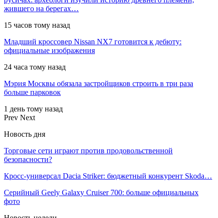
жившего на берегах…
15 часов тому назад
Младший кроссовер Nissan NX7 готовится к дебюту:
официальные изображения
24 часа тому назад
Мэрия Москвы обязала застройщиков строить в три раза
больше парковок
1 день тому назад
Prev
Next
Новость дня
Торговые сети играют против продовольственной
безопасности?
Кросс-универсал Dacia Striker: бюджетный конкурент Skoda…
Серийный Geely Galaxy Cruiser 700: больше официальных
фото
Новость недели