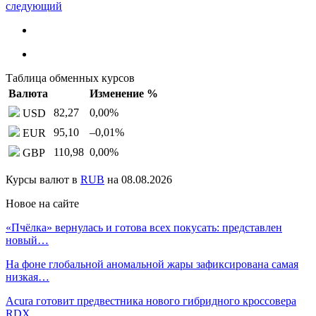
следующий
Таблица обменных курсов
Валюта
Изменение %
82,27
0,00
%
USD
95,10
–0,01
%
EUR
110,98
0,00
%
GBP
Курсы валют в
RUB
на 08.08.2026
Новое на сайте
«Пчёлка» вернулась и готова всех покусать: представлен
новый…
На фоне глобальной аномальной жары зафиксирована самая
низкая…
Acura готовит предвестника нового гибридного кроссовера
RDX