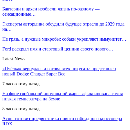
Бактерии и археи изобрели жизнь по-разному —
сенсационные…
Эксперты авторынка обсудили будущее отрасли до 2029 года
на…
Не грязь, а нужные микробы: собаки укрепляют иммунитет…
Ford раскрыл имя и стартовый ценник своего нового…
Latest News
«Пчёлка» вернулась и готова всех покусать: представлен
новый Dodge Charger Super Bee
7 часов тому назад
На фоне глобальной аномальной жары зафиксирована самая
низкая температура на Земле
8 часов тому назад
Acura готовит предвестника нового гибридного кроссовера
RDX