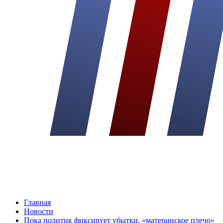
Главная
Новости
Пока политик фиксирует убытки, «материнское плечо»