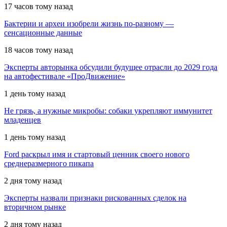
17 часов тому назад
Бактерии и археи изобрели жизнь по-разному —
сенсационные данные
18 часов тому назад
Эксперты авторынка обсудили будущее отрасли до 2029 года
на автофестивале «ПроДвижение»
1 день тому назад
Не грязь, а нужные микробы: собаки укрепляют иммунитет
младенцев
1 день тому назад
Ford раскрыл имя и стартовый ценник своего нового
среднеразмерного пикапа
2 дня тому назад
Эксперты назвали признаки рискованных сделок на
вторичном рынке
2 дня тому назад