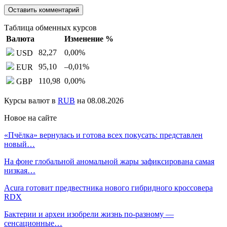
Таблица обменных курсов
Валюта
Изменение %
82,27
0,00
%
USD
95,10
–0,01
%
EUR
110,98
0,00
%
GBP
Курсы валют в
RUB
на 08.08.2026
Новое на сайте
«Пчёлка» вернулась и готова всех покусать: представлен
новый…
На фоне глобальной аномальной жары зафиксирована самая
низкая…
Acura готовит предвестника нового гибридного кроссовера
RDX
Бактерии и археи изобрели жизнь по-разному —
сенсационные…