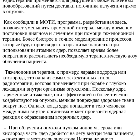
Радиотерапия применяется для разрушения злокачественных
новообразований путем доставки источника излучения прямо
в опухоль.
Как сообщили в МФТИ, программа, разработанная здесь,
позволяет уменьшить временной интервал между временем
постановки диагноза и лечением при помощи тяжелоионной
терапии. Более быстрое и точное моделирование процессов,
которые будут происходить в организме пациента при
использовании атомных ядер, позволяет врачам более
оперативно рассчитывать необходимую терапевтическую дозу
облучения пациента.
Тяжелоионная терапия, к примеру, ядрами водорода или
кислорода, это одна из самых эффективных типов
радиотерапии, которая применяется при борьбе с глубоко
лежащими внутри организма опухолями. Поскольку ядра
заряженные и тяжелые, они эффективней и более точечно
воздействуют на опухоль, меньше повреждая здоровые ткани
вокруг нее. Однако, когда ядра попадают в тело человека,
между ними внутри организма может произойти ядерная
реакция с образованием вторичных ядер.
– При облучении опухоли пучком ионов углерода или
кислорода часть ядер дробится на лету внутри тела пациента,
– поясняет заместитель директора Центра научного