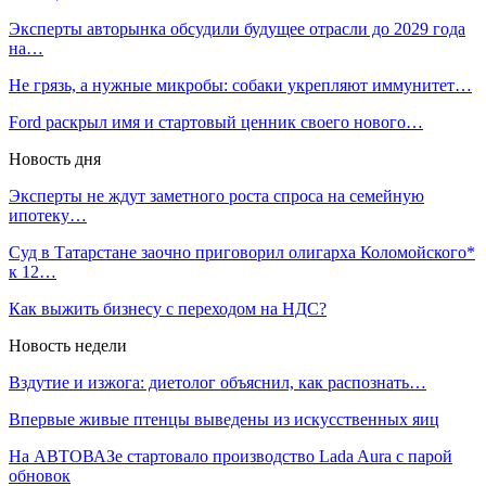
Эксперты авторынка обсудили будущее отрасли до 2029 года
на…
Не грязь, а нужные микробы: собаки укрепляют иммунитет…
Ford раскрыл имя и стартовый ценник своего нового…
Новость дня
Эксперты не ждут заметного роста спроса на семейную
ипотеку…
Суд в Татарстане заочно приговорил олигарха Коломойского*
к 12…
Как выжить бизнесу с переходом на НДС?
Новость недели
Вздутие и изжога: диетолог объяснил, как распознать…
Впервые живые птенцы выведены из искусственных яиц
На АВТОВАЗе стартовало производство Lada Aura с парой
обновок