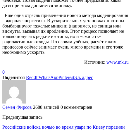
человека. Новая модель поможет точнее предсказать, какая
доза при этом достанется экипажу.
Еще одна отрасль применения нового метода моделирования
– ядерная энергетика. В ускорительных установках протоны
бомбардируют тяжелые мишени (например, из свинца или
висмута), вызывая их дробление. Этот процесс позволяет не
только получать редкие изотопы, но и «сжигать»
радиоактивные отходы. По словам учёных, расчёт таких
процессов сейчас занимает очень много времени и его тоже
необходимо ускорять.
Источник:
www.mk.ru
0
Поделится
ReddIt
WhatsApp
Pinterest
Эл. адрес
Семен Фирсов
2688 записей
0 комментариев
Предыдущая запись
Российские войска ночью во время удара по Киеву поразили