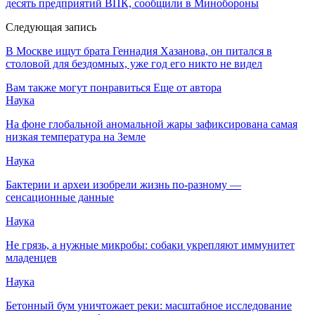
десять предприятий ВПК, сообщили в Минобороны
Следующая запись
В Москве ищут брата Геннадия Хазанова, он питался в
столовой для бездомных, уже год его никто не видел
Вам также могут понравиться
Еще от автора
Наука
На фоне глобальной аномальной жары зафиксирована самая
низкая температура на Земле
Наука
Бактерии и археи изобрели жизнь по-разному —
сенсационные данные
Наука
Не грязь, а нужные микробы: собаки укрепляют иммунитет
младенцев
Наука
Бетонный бум уничтожает реки: масштабное исследование