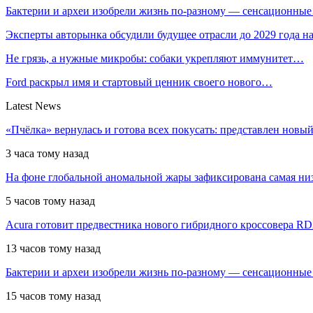
Бактерии и археи изобрели жизнь по-разному — сенсационны
Эксперты авторынка обсудили будущее отрасли до 2029 года 
Не грязь, а нужные микробы: собаки укрепляют иммунитет…
Ford раскрыл имя и стартовый ценник своего нового…
Latest News
«Пчёлка» вернулась и готова всех покусать: представлен новый
3 часа тому назад
На фоне глобальной аномальной жары зафиксирована самая низ
5 часов тому назад
Acura готовит предвестника нового гибридного кроссовера R
13 часов тому назад
Бактерии и археи изобрели жизнь по-разному — сенсационные
15 часов тому назад