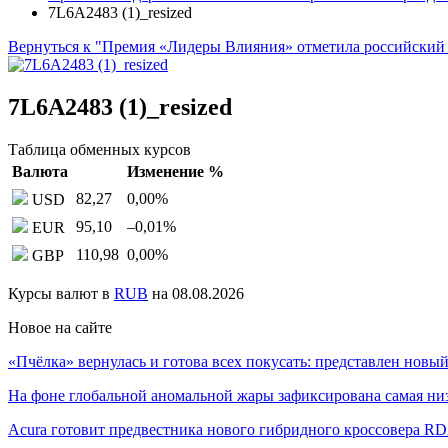
7L6A2483 (1)_resized
Вернуться к "Премия «Лидеры Влияния» отметила российский 
7L6A2483 (1)_resized
Таблица обменных курсов
Валюта
Изменение %
82,27
0,00
%
USD
95,10
–0,01
%
EUR
110,98
0,00
%
GBP
Курсы валют в
RUB
на 08.08.2026
Новое на сайте
«Пчёлка» вернулась и готова всех покусать: представлен нов
На фоне глобальной аномальной жары зафиксирована самая н
Acura готовит предвестника нового гибридного кроссовера R