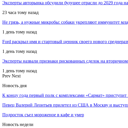
Эксперты авторынка обсудили будущее отрасли до 2029 года 
23 часа тому назад
Не грязь, а нужные микробы: собаки укрепляют иммунитет мл
1 день тому назад
Ford раскрыл имя и стартовый ценник своего нового среднера
1 день тому назад
Эксперты назвали признаки рискованных сделок на вторичном
1 день тому назад
Prev
Next
Новость дня
К концу года первый полк с комплексами «Сармат» приступит
Певец Валерий Леонтьев прилетел из США в Москву и высту
Подросток съел мороженое в кафе и умер
Новость недели