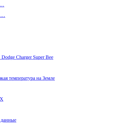
е…
на…
 Dodge Charger Super Bee
кая температура на Земле
DX
 данные