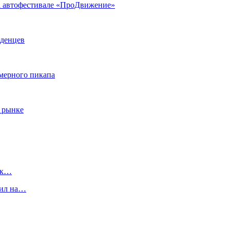
на автофестивале «ПроДвижение»
аденцев
змерного пикапа
 рынке
 к…
пил на…