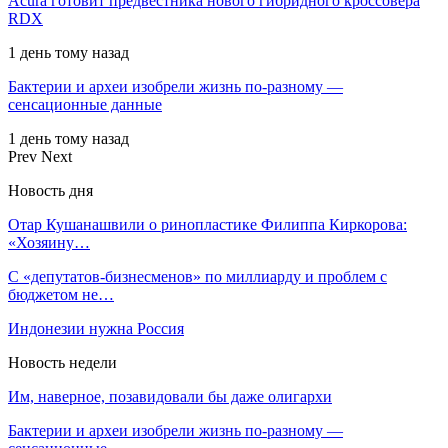
Acura готовит предвестника нового гибридного кроссовера
RDX
1 день тому назад
Бактерии и археи изобрели жизнь по-разному —
сенсационные данные
1 день тому назад
Prev
Next
Новость дня
Отар Кушанашвили о ринопластике Филиппа Киркорова:
«Хозяину…
С «депутатов-бизнесменов» по миллиарду и проблем с
бюджетом не…
Индонезии нужна Россия
Новость недели
Им, наверное, позавидовали бы даже олигархи
Бактерии и археи изобрели жизнь по-разному —