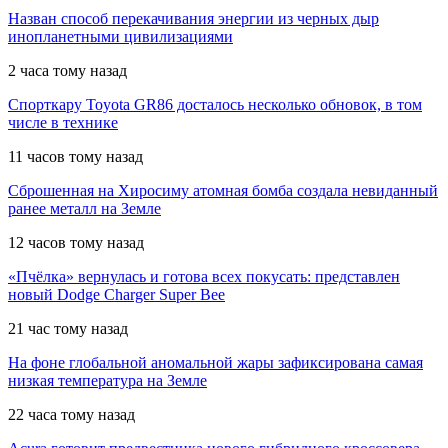
Назван способ перекачивания энергии из черных дыр
инопланетными цивилизациями
2 часа тому назад
Спорткару Toyota GR86 досталось несколько обновок, в том
числе в технике
11 часов тому назад
Сброшенная на Хиросиму атомная бомба создала невиданный
ранее металл на Земле
12 часов тому назад
«Пчёлка» вернулась и готова всех покусать: представлен
новый Dodge Charger Super Bee
21 час тому назад
На фоне глобальной аномальной жары зафиксирована самая
низкая температура на Земле
22 часа тому назад