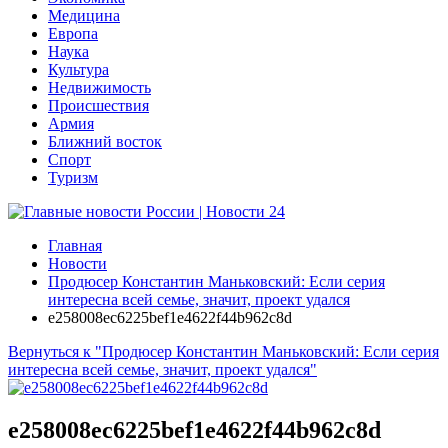
Медицина
Европа
Наука
Культура
Недвижимость
Происшествия
Армия
Ближний восток
Спорт
Туризм
Главная
Новости
Продюсер Константин Маньковский: Если серия
интересна всей семье, значит, проект удался
e258008ec6225bef1e4622f44b962c8d
Вернуться к "Продюсер Константин Маньковский: Если серия
интересна всей семье, значит, проект удался"
e258008ec6225bef1e4622f44b962c8d