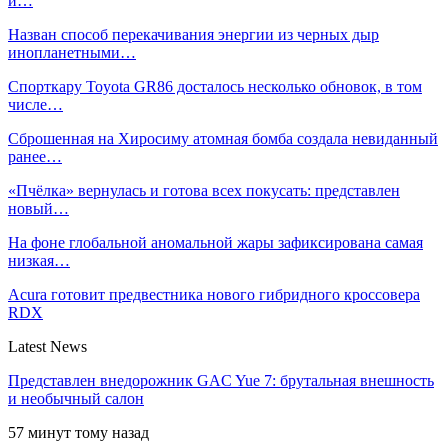
и…
Назван способ перекачивания энергии из черных дыр
инопланетными…
Спорткару Toyota GR86 досталось несколько обновок, в том
числе…
Сброшенная на Хиросиму атомная бомба создала невиданный
ранее…
«Пчёлка» вернулась и готова всех покусать: представлен
новый…
На фоне глобальной аномальной жары зафиксирована самая
низкая…
Acura готовит предвестника нового гибридного кроссовера
RDX
Latest News
Представлен внедорожник GAC Yue 7: брутальная внешность
и необычный салон
57 минут тому назад