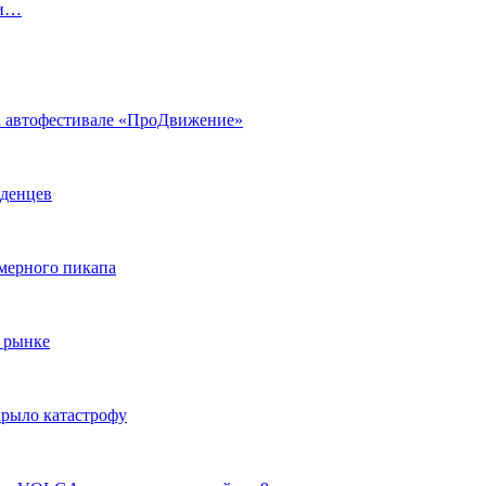
ги…
на автофестивале «ПроДвижение»
аденцев
змерного пикапа
 рынке
крыло катастрофу