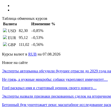
Таблица обменных курсов
Валюта
Изменение %
82,30
–0,85
%
USD
95,12
–0,53
%
EUR
111,02
–0,56
%
GBP
Курсы валют в
RUB
на 07.08.2026
Новое на сайте
Эксперты авторынка обсудили будущее отрасли до 2029 года 
Не грязь, а нужные микробы: собаки укрепляют иммунитет…
Ford раскрыл имя и стартовый ценник своего нового…
Эксперты назвали признаки рискованных сделок на вторичном
Бетонный бум уничтожает реки: масштабное исследование ра