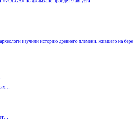
ги «VOLGA» по джимхане пройдет 9 августа
 археологи изучили историю древнего племени, жившего на бер
…
чных…
нет…