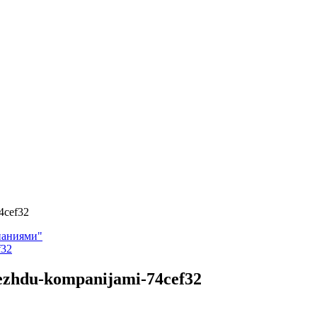
4cef32
паниями"
mezhdu-kompanijami-74cef32