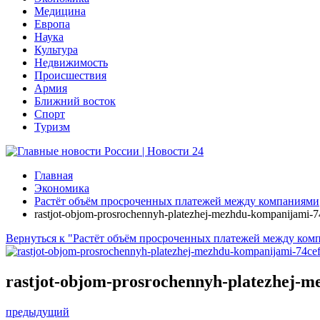
Медицина
Европа
Наука
Культура
Недвижимость
Происшествия
Армия
Ближний восток
Спорт
Туризм
Главная
Экономика
Растёт объём просроченных платежей между компаниями
rastjot-objom-prosrochennyh-platezhej-mezhdu-kompanijami-7
Вернуться к "Растёт объём просроченных платежей между ком
rastjot-objom-prosrochennyh-platezhej-
предыдущий