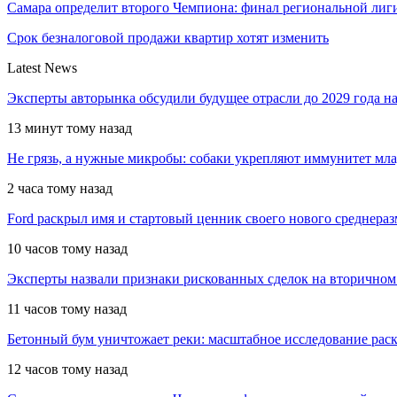
Самара определит второго Чемпиона: финал региональной ли
Срок безналоговой продажи квартир хотят изменить
Latest News
Эксперты авторынка обсудили будущее отрасли до 2029 года 
13 минут тому назад
Не грязь, а нужные микробы: собаки укрепляют иммунитет мл
2 часа тому назад
Ford раскрыл имя и стартовый ценник своего нового среднера
10 часов тому назад
Эксперты назвали признаки рискованных сделок на вторичном
11 часов тому назад
Бетонный бум уничтожает реки: масштабное исследование рас
12 часов тому назад