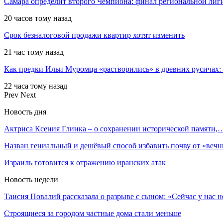
Самара определит второго Чемпиона: финал региональной ли
20 часов тому назад
Срок безналоговой продажи квартир хотят изменить
21 час тому назад
Как предки Ильи Муромца «растворились» в древних русичах:
22 часа тому назад
Prev
Next
Новость дня
Актриса Ксения Глинка – о сохранении исторической памяти,
Назван гениальный и дешёвый способ избавить почву от «ве
Израиль готовится к отражению иранских атак
Новость недели
Таисия Повалий рассказала о разрыве с сыном: «Сейчас у нас 
Строящиеся за городом частные дома стали меньше