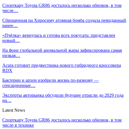
Спорткару Toyota GR86 досталось несколько обновок, в том
числе…
Сброшенная на Хиросиму атомная бомба создала невиданный
ранее…
«Пчёлка» вернулась и готова всех покусать: представлен
новый…
На фоне глобальной аномальной жары зафиксирована самая
низкая…
Acura готовит предвестника нового гибридного кроссовера
RDX
Бактерии и археи изобрели жизнь по-разному —
сенсационные…
Эксперты авторынка обсудили будущее отрасли до 2029 года
на…
Latest News
Спорткару Toyota GR86 досталось несколько обновок, в том
числе в технике