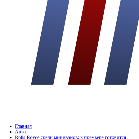
Главная
Авто
Rolls-Royce среди минивэнов: к премьере готовится