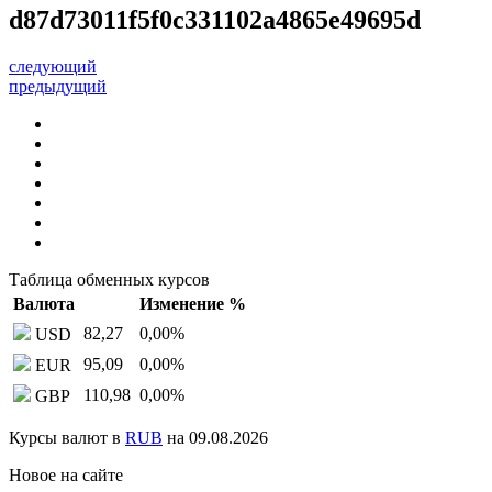
d87d73011f5f0c331102a4865e49695d
следующий
предыдущий
Таблица обменных курсов
Валюта
Изменение %
82,27
0,00
%
USD
95,09
0,00
%
EUR
110,98
0,00
%
GBP
Курсы валют в
RUB
на 09.08.2026
Новое на сайте