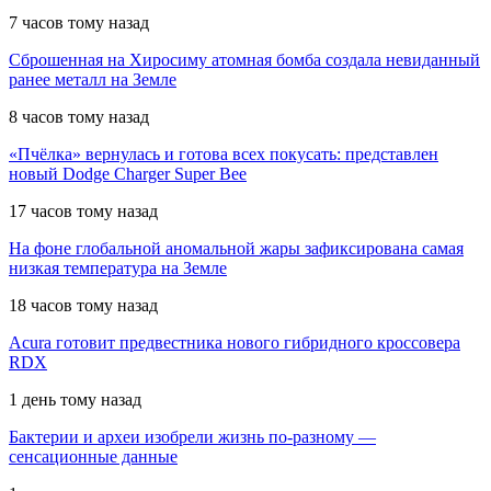
7 часов тому назад
Сброшенная на Хиросиму атомная бомба создала невиданный
ранее металл на Земле
8 часов тому назад
«Пчёлка» вернулась и готова всех покусать: представлен
новый Dodge Charger Super Bee
17 часов тому назад
На фоне глобальной аномальной жары зафиксирована самая
низкая температура на Земле
18 часов тому назад
Acura готовит предвестника нового гибридного кроссовера
RDX
1 день тому назад
Бактерии и археи изобрели жизнь по-разному —
сенсационные данные