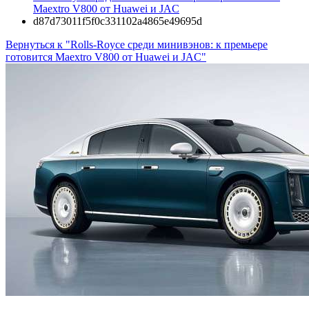
Maextro V800 от Huawei и JAC
d87d73011f5f0c331102a4865e49695d
Вернуться к "Rolls-Royce среди минивэнов: к премьере
готовится Maextro V800 от Huawei и JAC"