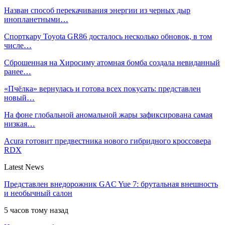
Назван способ перекачивания энергии из черных дыр
инопланетными…
Спорткару Toyota GR86 досталось несколько обновок, в том
числе…
Сброшенная на Хиросиму атомная бомба создала невиданный
ранее…
«Пчёлка» вернулась и готова всех покусать: представлен
новый…
На фоне глобальной аномальной жары зафиксирована самая
низкая…
Acura готовит предвестника нового гибридного кроссовера
RDX
Latest News
Представлен внедорожник GAC Yue 7: брутальная внешность
и необычный салон
5 часов тому назад