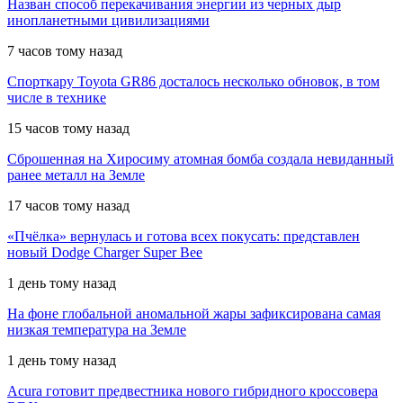
Назван способ перекачивания энергии из черных дыр
инопланетными цивилизациями
7 часов тому назад
Спорткару Toyota GR86 досталось несколько обновок, в том
числе в технике
15 часов тому назад
Сброшенная на Хиросиму атомная бомба создала невиданный
ранее металл на Земле
17 часов тому назад
«Пчёлка» вернулась и готова всех покусать: представлен
новый Dodge Charger Super Bee
1 день тому назад
На фоне глобальной аномальной жары зафиксирована самая
низкая температура на Земле
1 день тому назад
Acura готовит предвестника нового гибридного кроссовера