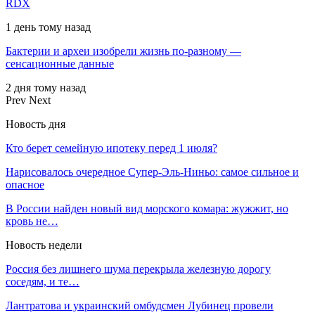
RDX
1 день тому назад
Бактерии и археи изобрели жизнь по-разному —
сенсационные данные
2 дня тому назад
Prev
Next
Новость дня
Кто берет семейную ипотеку перед 1 июля?
Нарисовалось очередное Супер-Эль-Ниньо: самое сильное и
опасное
В России найден новый вид морского комара: жужжит, но
кровь не…
Новость недели
Россия без лишнего шума перекрыла железную дорогу
соседям, и те…
Лантратова и украинский омбудсмен Лубинец провели