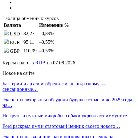
Таблица обменных курсов
Валюта
Изменение %
82,27
–0,89
%
USD
95,11
–0,55
%
EUR
110,99
–0,59
%
GBP
Курсы валют в
RUB
на 07.08.2026
Новое на сайте
Бактерии и археи изобрели жизнь по-разному —
сенсационные…
Эксперты авторынка обсудили будущее отрасли до 2029 года
на…
Не грязь, а нужные микробы: собаки укрепляют иммунитет…
Ford раскрыл имя и стартовый ценник своего нового…
Эксперты назвали признаки рискованных сделок на