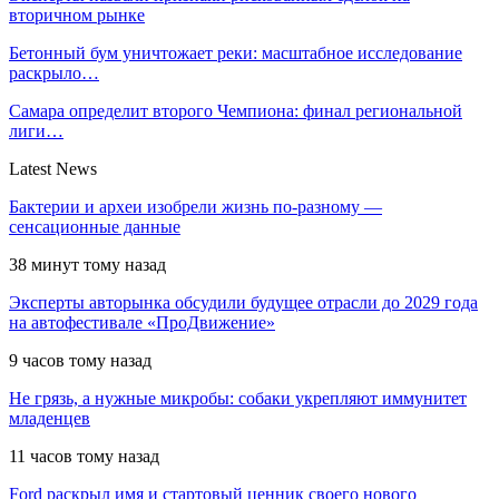
вторичном рынке
Бетонный бум уничтожает реки: масштабное исследование
раскрыло…
Самара определит второго Чемпиона: финал региональной
лиги…
Latest News
Бактерии и археи изобрели жизнь по-разному —
сенсационные данные
38 минут тому назад
Эксперты авторынка обсудили будущее отрасли до 2029 года
на автофестивале «ПроДвижение»
9 часов тому назад
Не грязь, а нужные микробы: собаки укрепляют иммунитет
младенцев
11 часов тому назад
Ford раскрыл имя и стартовый ценник своего нового