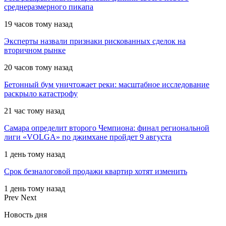
среднеразмерного пикапа
19 часов тому назад
Эксперты назвали признаки рискованных сделок на
вторичном рынке
20 часов тому назад
Бетонный бум уничтожает реки: масштабное исследование
раскрыло катастрофу
21 час тому назад
Самара определит второго Чемпиона: финал региональной
лиги «VOLGA» по джимхане пройдет 9 августа
1 день тому назад
Срок безналоговой продажи квартир хотят изменить
1 день тому назад
Prev
Next
Новость дня