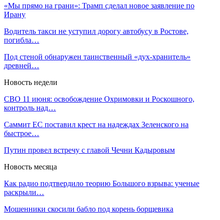
«Мы прямо на грани»: Трамп сделал новое заявление по
Ирану
Водитель такси не уступил дорогу автобусу в Ростове,
погибла…
Под стеной обнаружен таинственный «дух-хранитель»
древней…
Новость недели
СВО 11 июня: освобождение Охримовки и Роскошного,
контроль над…
Саммит ЕС поставил крест на надеждах Зеленского на
быстрое…
Путин провел встречу с главой Чечни Кадыровым
Новость месяца
Как радио подтвердило теорию Большого взрыва: ученые
раскрыли…
Мошенники скосили бабло под корень борщевика