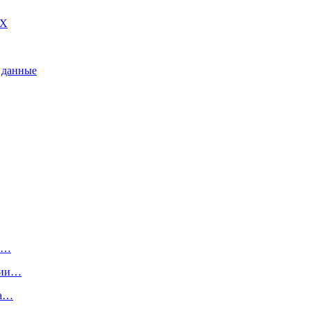
DX
 данные
на…
нии…
за…