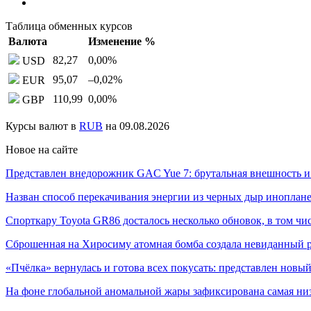
Таблица обменных курсов
Валюта
Изменение %
82,27
0,00
%
USD
95,07
–0,02
%
EUR
110,99
0,00
%
GBP
Курсы валют в
RUB
на 09.08.2026
Новое на сайте
Представлен внедорожник GAC Yue 7: брутальная внешность 
Назван способ перекачивания энергии из черных дыр инопл
Спорткару Toyota GR86 досталось несколько обновок, в том ч
Сброшенная на Хиросиму атомная бомба создала невиданный
«Пчёлка» вернулась и готова всех покусать: представлен нов
На фоне глобальной аномальной жары зафиксирована самая н