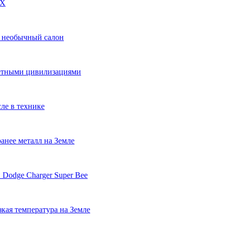
DX
и необычный салон
нетными цивилизациями
ле в технике
анее металл на Земле
 Dodge Charger Super Bee
кая температура на Земле