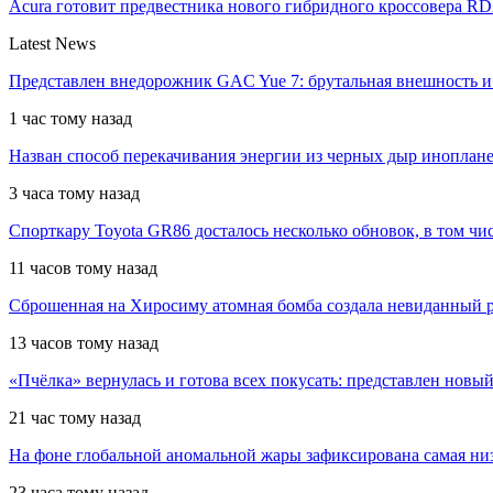
Acura готовит предвестника нового гибридного кроссовера R
Latest News
Представлен внедорожник GAC Yue 7: брутальная внешность 
1 час тому назад
Назван способ перекачивания энергии из черных дыр инопла
3 часа тому назад
Спорткару Toyota GR86 досталось несколько обновок, в том чис
11 часов тому назад
Сброшенная на Хиросиму атомная бомба создала невиданный р
13 часов тому назад
«Пчёлка» вернулась и готова всех покусать: представлен новый
21 час тому назад
На фоне глобальной аномальной жары зафиксирована самая низ
23 часа тому назад