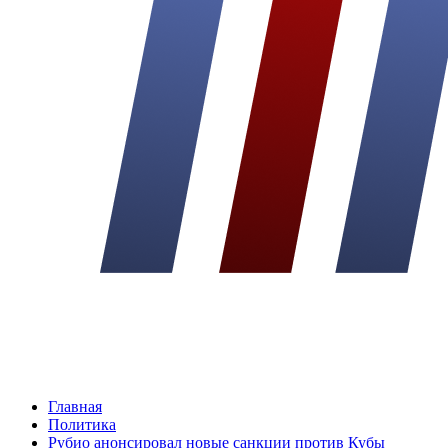
Главная
Политика
Рубио анонсировал новые санкции против Кубы