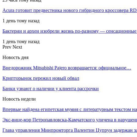
Acura готовит предвестника нового гибридного кроссовера R
1 день тому назад
Бактерии и археи изобрели жизнь по-разному — сенсационные
1 день тому назад
Prev
Next
Новость дня
Внедорожник Mitsubishi Pajero возвращается: официальное…
Крипторынок пережил новый обвал
Банки узнают о наличии у клиента рассрочки
Новость недели
Впервые найдена египетская мумия с литературным текстом 
Экс-вице-мэр Петропавловска-Камчатского уличена в наруше
Глава управления Минпромторга Валентин Цупрун задержан 