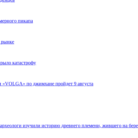
змерного пикапа
 рынке
крыло катастрофу
ги «VOLGA» по джимхане пройдет 9 августа
 археологи изучили историю древнего племени, жившего на бер