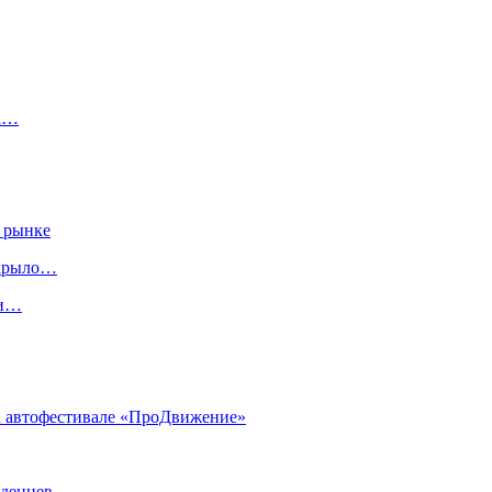
на…
 рынке
скрыло…
ги…
на автофестивале «ПроДвижение»
аденцев