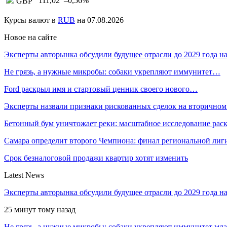
111,02
–0,56
%
GBP
Курсы валют в
RUB
на 07.08.2026
Новое на сайте
Эксперты авторынка обсудили будущее отрасли до 2029 года 
Не грязь, а нужные микробы: собаки укрепляют иммунитет…
Ford раскрыл имя и стартовый ценник своего нового…
Эксперты назвали признаки рискованных сделок на вторичном
Бетонный бум уничтожает реки: масштабное исследование ра
Самара определит второго Чемпиона: финал региональной ли
Срок безналоговой продажи квартир хотят изменить
Latest News
Эксперты авторынка обсудили будущее отрасли до 2029 года 
25 минут тому назад
Не грязь, а нужные микробы: собаки укрепляют иммунитет мл