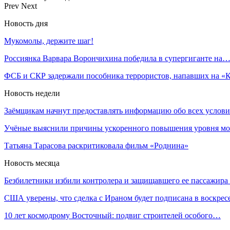
Prev
Next
Новость дня
Мукомолы, держите шаг!
Россиянка Варвара Ворончихина победила в супергиганте на
ФСБ и СКР задержали пособника террористов, напавших на 
Новость недели
Заёмщикам начнут предоставлять информацию обо всех услов
Учёные выяснили причины ускоренного повышения уровня м
Татьяна Тарасова раскритиковала фильм «Роднина»
Новость месяца
Безбилетники избили контролера и защищавшего ее пассажир
США уверены, что сделка с Ираном будет подписана в воскре
10 лет космодрому Восточный: подвиг строителей особого…