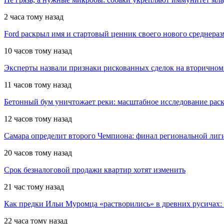
2 часа тому назад
Ford раскрыл имя и стартовый ценник своего нового среднера
10 часов тому назад
Эксперты назвали признаки рискованных сделок на вторичном
11 часов тому назад
Бетонный бум уничтожает реки: масштабное исследование рас
12 часов тому назад
Самара определит второго Чемпиона: финал региональной ли
20 часов тому назад
Срок безналоговой продажи квартир хотят изменить
21 час тому назад
Как предки Ильи Муромца «растворились» в древних русичах:
22 часа тому назад