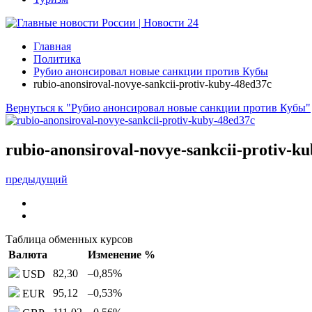
Главная
Политика
Рубио анонсировал новые санкции против Кубы
rubio-anonsiroval-novye-sankcii-protiv-kuby-48ed37c
Вернуться к "Рубио анонсировал новые санкции против Кубы"
rubio-anonsiroval-novye-sankcii-protiv-k
предыдущий
Таблица обменных курсов
Валюта
Изменение %
82,30
–0,85
%
USD
95,12
–0,53
%
EUR