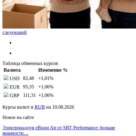
следующий
Таблица обменных курсов
Валюта
Изменение %
82,48
+1,01
%
USD
95,35
+1,06
%
EUR
111,31
+1,06
%
GBP
Курсы валют в
RUB
на 10.08.2026
Новое на сайте
Электронаддув eBoost Air от SRT Performance: больше
мощности…