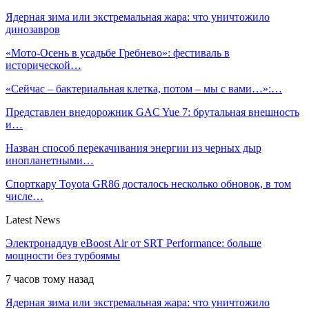
Ядерная зима или экстремальная жара: что уничтожило
динозавров
«Мото-Осень в усадьбе Гребнево»: фестиваль в
исторической…
«Сейчас – бактериальная клетка, потом – мы с вами…»:…
Представлен внедорожник GAC Yue 7: брутальная внешность
и…
Назван способ перекачивания энергии из черных дыр
инопланетными…
Спорткару Toyota GR86 досталось несколько обновок, в том
числе…
Latest News
Электронаддув eBoost Air от SRT Performance: больше
мощности без турбоямы
7 часов тому назад
Ядерная зима или экстремальная жара: что уничтожило