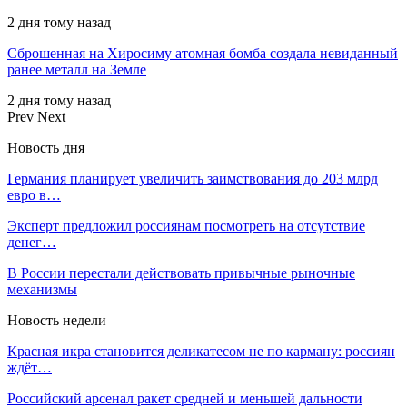
2 дня тому назад
Сброшенная на Хиросиму атомная бомба создала невиданный
ранее металл на Земле
2 дня тому назад
Prev
Next
Новость дня
Германия планирует увеличить заимствования до 203 млрд
евро в…
Эксперт предложил россиянам посмотреть на отсутствие
денег…
В России перестали действовать привычные рыночные
механизмы
Новость недели
Красная икра становится деликатесом не по карману: россиян
ждёт…
Российский арсенал ракет средней и меньшей дальности