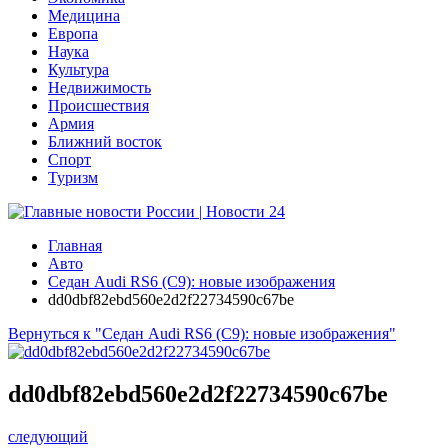
Медицина
Европа
Наука
Культура
Недвижимость
Происшествия
Армия
Ближний восток
Спорт
Туризм
Главная
Авто
Седан Audi RS6 (C9): новые изображения
dd0dbf82ebd560e2d2f22734590c67be
Вернуться к "Седан Audi RS6 (C9): новые изображения"
dd0dbf82ebd560e2d2f22734590c67be
следующий