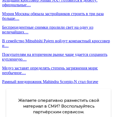
Младший кроссовер Nissan NX7 готовится к дебюту:
официальные…
Мэрия Москвы обязала застройщиков строить в три раза
больше…
Беспрецедентные снимки пролили свет на одну из
величайших…
В семейство Mitsubishi Pajero войдут компактный кроссовер
и…
Покупателям на вторичном рынке чаще удается сохранить
купленную…
Медуз заставят определять степень загрязнения моря:
необычное…
Рамный внедорожник Mahindra Scorpio-N стал богаче
Желаете оперативно разместить свой
материал в СМИ? Воспользуйтесь
партнёрским сервисом.