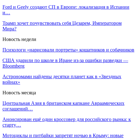
Ford и Geely создают СП в Европе: локализация в Испании
и…
Трамп хочет почувствовать себя Цезарем, Императором
Мира?
Новость недели
Психологи «нарисовали портреты» кошатников и собачников
США ударили по школе в Иране из-за ошибки разведки —
Bloomberg
Астрономами найдены десятки планет как в «Звездных
войнах»
Новость месяца
Центральная Азия в британском капкане Авраамических
соглашений…
Анонсирован ещё один кроссовер для российского рынка: к
старту…
Мотоциклы и питбайки запретят ночью в Крыму: новые