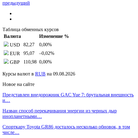
предыдущий
Таблица обменных курсов
Валюта
Изменение %
82,27
0,00
%
USD
95,07
–0,02
%
EUR
110,98
0,00
%
GBP
Курсы валют в
RUB
на 09.08.2026
Новое на сайте
Представлен внедорожник GAC Yue 7: брутальная внешность
и…
Назван способ перекачивания энергии из черных дыр
инопланетными…
Спорткару Toyota GR86 досталось несколько обновок, в том
числе…