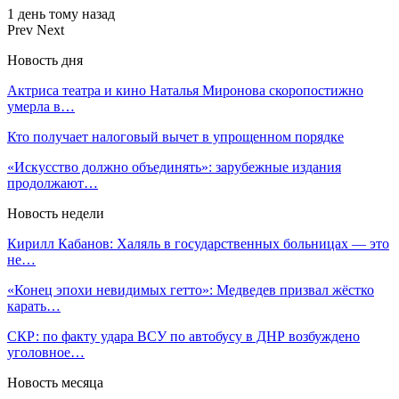
1 день тому назад
Prev
Next
Новость дня
Актриса театра и кино Наталья Миронова скоропостижно
умерла в…
Кто получает налоговый вычет в упрощенном порядке
«Искусство должно объединять»: зарубежные издания
продолжают…
Новость недели
Кирилл Кабанов: Халяль в государственных больницах — это
не…
«Конец эпохи невидимых гетто»: Медведев призвал жёстко
карать…
СКР: по факту удара ВСУ по автобусу в ДНР возбуждено
уголовное…
Новость месяца