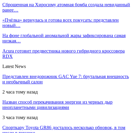
Сброшенная на Хиросиму атомная бомба создала невиданный
ранее…
«Пчёлка» вернулась и готова всех покусать: представлен
новый…
На фоне глобальной аномальной жары зафиксирована самая
низкая…
Acura готовит предвестника нового гибридного кроссовера
RDX
Latest News
Представлен внедорожник GAC Yue 7: брутальная внешность
и необычный салон
2 часа тому назад
Назван способ перекачивания энергии из черных дыр
инопланетными цивилизациями
3 часа тому назад
Спорткару Toyota GR86 досталось несколько обновок, в том
числе в технике