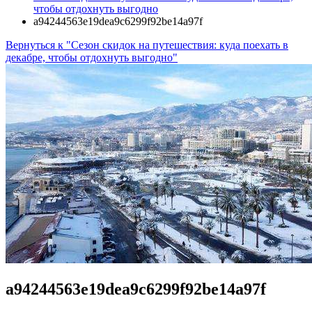
чтобы отдохнуть выгодно
a94244563e19dea9c6299f92be14a97f
Вернуться к "Сезон скидок на путешествия: куда поехать в
декабре, чтобы отдохнуть выгодно"
a94244563e19dea9c6299f92be14a97f