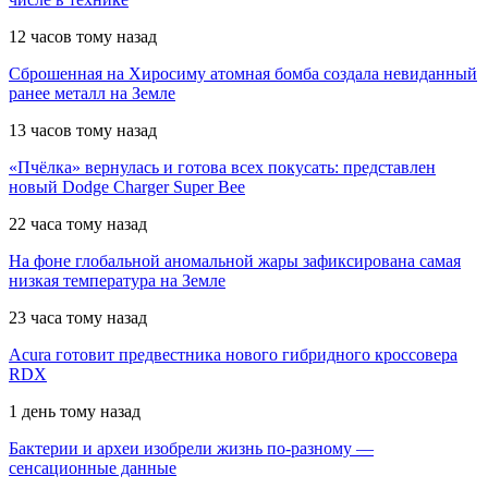
12 часов тому назад
Сброшенная на Хиросиму атомная бомба создала невиданный
ранее металл на Земле
13 часов тому назад
«Пчёлка» вернулась и готова всех покусать: представлен
новый Dodge Charger Super Bee
22 часа тому назад
На фоне глобальной аномальной жары зафиксирована самая
низкая температура на Земле
23 часа тому назад
Acura готовит предвестника нового гибридного кроссовера
RDX
1 день тому назад
Бактерии и археи изобрели жизнь по-разному —
сенсационные данные