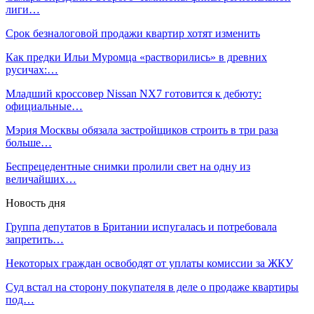
лиги…
Срок безналоговой продажи квартир хотят изменить
Как предки Ильи Муромца «растворились» в древних
русичах:…
Младший кроссовер Nissan NX7 готовится к дебюту:
официальные…
Мэрия Москвы обязала застройщиков строить в три раза
больше…
Беспрецедентные снимки пролили свет на одну из
величайших…
Новость дня
Группа депутатов в Британии испугалась и потребовала
запретить…
Некоторых граждан освободят от уплаты комиссии за ЖКУ
Суд встал на сторону покупателя в деле о продаже квартиры
под…