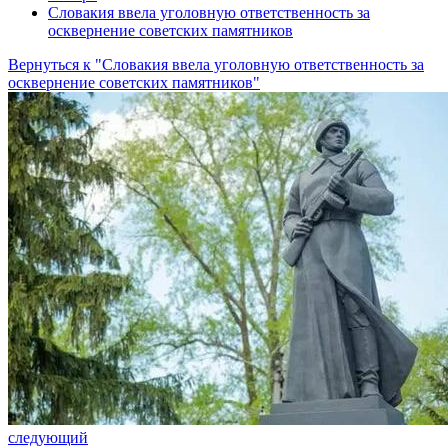
Словакия ввела уголовную ответственность за
осквернение советских памятников
Вернуться к "Словакия ввела уголовную ответственность за
осквернение советских памятников"
следующий