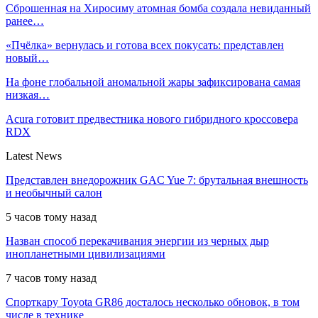
Сброшенная на Хиросиму атомная бомба создала невиданный
ранее…
«Пчёлка» вернулась и готова всех покусать: представлен
новый…
На фоне глобальной аномальной жары зафиксирована самая
низкая…
Acura готовит предвестника нового гибридного кроссовера
RDX
Latest News
Представлен внедорожник GAC Yue 7: брутальная внешность
и необычный салон
5 часов тому назад
Назван способ перекачивания энергии из черных дыр
инопланетными цивилизациями
7 часов тому назад
Спорткару Toyota GR86 досталось несколько обновок, в том
числе в технике