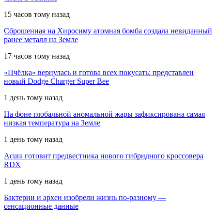
15 часов тому назад
Сброшенная на Хиросиму атомная бомба создала невиданный
ранее металл на Земле
17 часов тому назад
«Пчёлка» вернулась и готова всех покусать: представлен
новый Dodge Charger Super Bee
1 день тому назад
На фоне глобальной аномальной жары зафиксирована самая
низкая температура на Земле
1 день тому назад
Acura готовит предвестника нового гибридного кроссовера
RDX
1 день тому назад
Бактерии и археи изобрели жизнь по-разному —
сенсационные данные