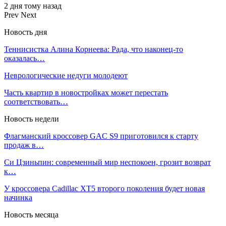
2 дня тому назад
Prev
Next
Новость дня
Теннисистка Алина Корнеева: Рада, что наконец-то
оказалась…
Неврологические недуги молодеют
Часть квартир в новостройках может перестать
соответствовать…
Новость недели
Флагманский кроссовер GAC S9 приготовился к старту
продаж в…
Си Цзиньпин: современный мир неспокоен, грозит возврат
к…
У кроссовера Cadillac XT5 второго поколения будет новая
начинка
Новость месяца