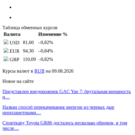
Таблица обменных курсов
Валюта
Изменение %
81,60
–0,82
%
USD
94,30
–0,84
%
EUR
110,09
–0,82
%
GBP
Курсы валют в
RUB
на 09.08.2026
Новое на сайте
Представлен внедорожник GAC Yue 7: брутальная внешность
и…
Назван способ перекачивания энергии из черных дыр
инопланетными…
Спорткару Toyota GR86 досталось несколько обновок, в том
числе…