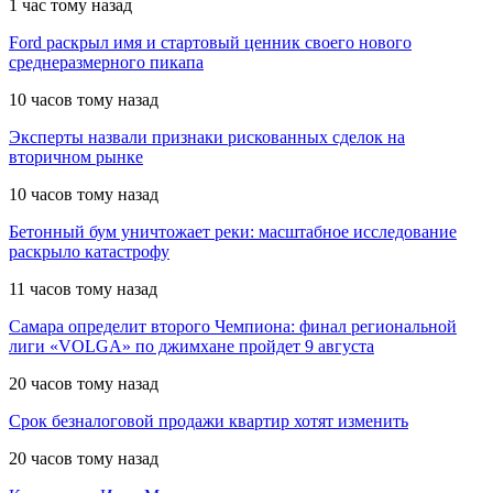
1 час тому назад
Ford раскрыл имя и стартовый ценник своего нового
среднеразмерного пикапа
10 часов тому назад
Эксперты назвали признаки рискованных сделок на
вторичном рынке
10 часов тому назад
Бетонный бум уничтожает реки: масштабное исследование
раскрыло катастрофу
11 часов тому назад
Самара определит второго Чемпиона: финал региональной
лиги «VOLGA» по джимхане пройдет 9 августа
20 часов тому назад
Срок безналоговой продажи квартир хотят изменить
20 часов тому назад