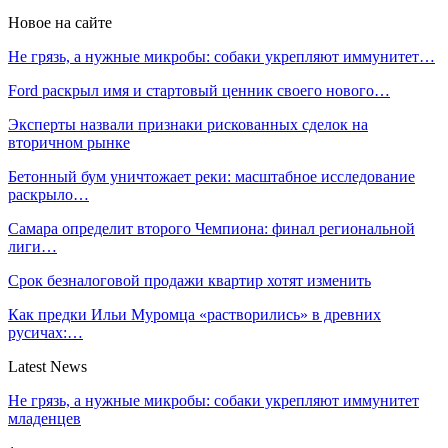
Новое на сайте
Не грязь, а нужные микробы: собаки укрепляют иммунитет…
Ford раскрыл имя и стартовый ценник своего нового…
Эксперты назвали признаки рискованных сделок на
вторичном рынке
Бетонный бум уничтожает реки: масштабное исследование
раскрыло…
Самара определит второго Чемпиона: финал региональной
лиги…
Срок безналоговой продажи квартир хотят изменить
Как предки Ильи Муромца «растворились» в древних
русичах:…
Latest News
Не грязь, а нужные микробы: собаки укрепляют иммунитет
младенцев