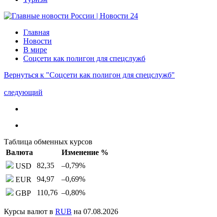
Главная
Новости
В мире
Соцсети как полигон для спецслужб
Вернуться к "Соцсети как полигон для спецслужб"
следующий
Таблица обменных курсов
Валюта
Изменение %
82,35
–0,79
%
USD
94,97
–0,69
%
EUR
110,76
–0,80
%
GBP
Курсы валют в
RUB
на 07.08.2026