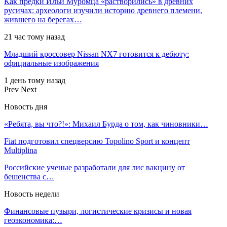
Как предки Ильи Муромца «растворились» в древних
русичах: археологи изучили историю древнего племени,
жившего на берегах…
21 час тому назад
Младший кроссовер Nissan NX7 готовится к дебюту:
официальные изображения
1 день тому назад
Prev
Next
Новость дня
«Ребята, вы что?!»: Михаил Бурда о том, как чиновники…
Fiat подготовил спецверсию Topolino Sport и концепт
Multiplina
Российские ученые разработали для лис вакцину от
бешенства с…
Новость недели
Финансовые пузыри, логистические кризисы и новая
геоэкономика:…