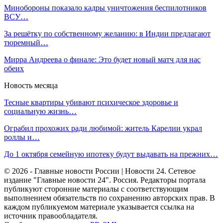
Минобороны показало кадры уничтожения беспилотников
ВСУ…
За решётку по собственному желанию: в Индии предлагают
тюремный…
Мирра Андреева о финале: Это будет новый матч для нас
обеих
Новость месяца
Тесные квартиры убивают психическое здоровье и
социальную жизнь…
Ограбил прохожих ради любимой: житель Карелии украл
роллы и…
До 1 октября семейную ипотеку будут выдавать на прежних…
© 2026 - Главные новости России | Новости 24. Сетевое
издание "Главные новости 24". Россия. Редакторы портала
публикуют сторонние материалы с соответствующим
выполнением обязательств по сохранению авторских прав. В
каждом публикуемом материале указывается ссылка на
источник правообладателя.