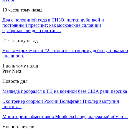
19 часов тому назад
Два с половиной года в СИЗО, пытки дубинкой и
постоянный прессинг: как московские силовики
сфабриковали дело против…
21 час тому назад
Новая «кроха» smart #2 готовится к скорому дебюту: показана
внешность
1 день тому назад
Prev
Next
Новость дня
Медведь пробрался в ТЦ на военной базе США ради персика
Экс-тренер сборной России Вольфганг Пихлер выступил
против…
Мониторинг обменников Monik.exchange, надежный обмен…
Новость недели