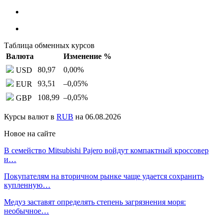
Таблица обменных курсов
Валюта
Изменение %
80,97
0,00
%
USD
93,51
–0,05
%
EUR
108,99
–0,05
%
GBP
Курсы валют в
RUB
на 06.08.2026
Новое на сайте
В семейство Mitsubishi Pajero войдут компактный кроссовер
и…
Покупателям на вторичном рынке чаще удается сохранить
купленную…
Медуз заставят определять степень загрязнения моря:
необычное…