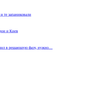
 и те запаниковали
дон и Киев
пил в решающую фазу, нужно…