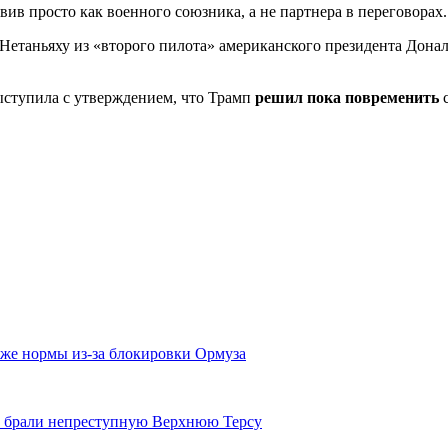
ив просто как военного союзника, а не партнера в переговорах.
Нетаньяху из «второго пилота» американского президента Донал
 выступила с утверждением, что Трамп
решил пока повременить
с
ниже нормы из-за блокировки Ормуза
к брали непреступную Верхнюю Терсу