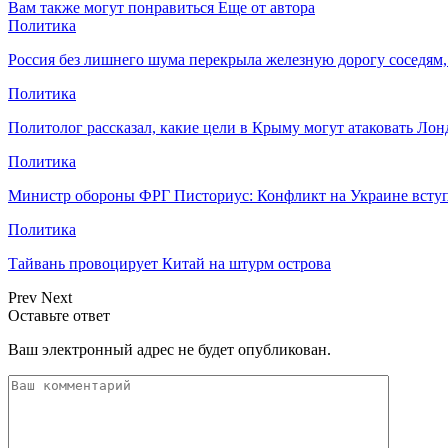
Вам также могут понравиться
Еще от автора
Политика
Россия без лишнего шума перекрыла железную дорогу соседям,
Политика
Политолог рассказал, какие цели в Крыму могут атаковать Лон
Политика
Министр обороны ФРГ Писториус: Конфликт на Украине всту
Политика
Тайвань провоцирует Китай на штурм острова
Prev
Next
Оставьте ответ
Ваш электронный адрес не будет опубликован.