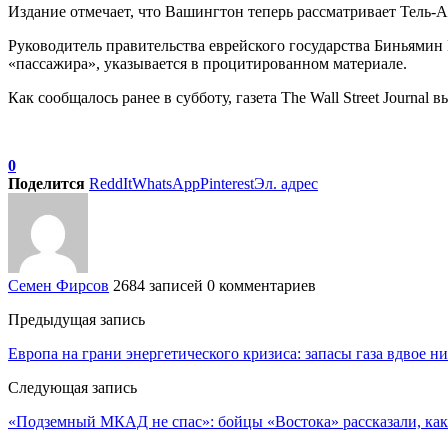
Издание отмечает, что Вашингтон теперь рассматривает Тель-Ав
Руководитель правительства еврейского государства Биньямин 
«пассажира», указывается в процитированном материале.
Как сообщалось ранее в субботу, газета The Wall Street Journal
0
Поделится
ReddIt
WhatsApp
Pinterest
Эл. адрес
Семен Фирсов
2684 записей
0 комментариев
Предыдущая запись
Европа на грани энергетического кризиса: запасы газа вдвое 
Следующая запись
«Подземный МКАД не спас»: бойцы «Востока» рассказали, ка