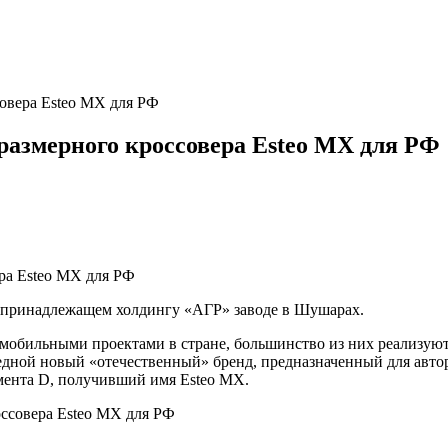
совера Esteo MX для РФ
размерного кроссовера Esteo MX для РФ
 принадлежащем холдингу «АГР» заводе в Шушарах.
обильными проектами в стране, большинство из них реализуются
едной новый «отечественный» бренд, предназначенный для автор
мента D, получивший имя Esteo MX.