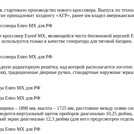
 мая, стартовало производство нового кроссовера. Выпуск по те
е принадлежит холдингу «АГР», ранее им владел американский к
ал кроссовер Exeed MX, являющийся чисто бензиновой версией Ex
ВС используется только в качестве генератора для тяговой батаре
ную радиаторную решётку, над которой располагается логотип 
ия), традиционные дверные ручки, стандартные наружные зеркал
ширина – 1890 мм, высота – 1725 мм, расстояние между осями со
аходится виртуальный щиток приборов диагональю 10,25 дюйма,
ый экран диагональю 12,3 дюйма (для него предусмотрен отдельн