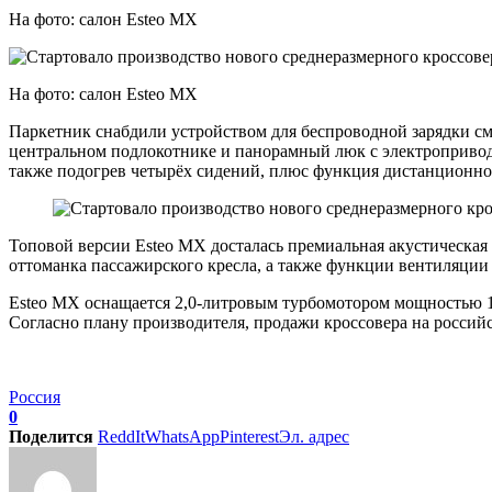
На фото: салон Esteo MX
На фото: салон Esteo MX
Паркетник снабдили устройством для беспроводной зарядки с
центральном подлокотнике и панорамный люк с электроприводом
также подогрев четырёх сидений, плюс функция дистанционног
Топовой версии Esteo MX досталась премиальная акустическая
оттоманка пассажирского кресла, а также функции вентиляции
Esteo MX оснащается 2,0-литровым турбомотором мощностью 197
Согласно плану производителя, продажи кроссовера на российс
Россия
0
Поделится
ReddIt
WhatsApp
Pinterest
Эл. адрес