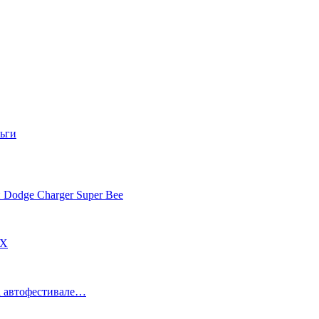
ьги
 Dodge Charger Super Bee
DX
а автофестивале…