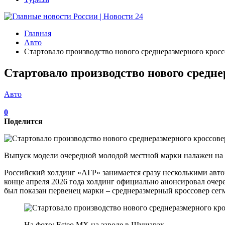
Главная
Авто
Стартовало производство нового среднеразмерного крос
Стартовало производство нового средне
Авто
0
Поделится
Выпуск модели очередной молодой местной марки налажен на
Российский холдинг «АГР» занимается сразу несколькими автом
конце апреля 2026 года холдинг официально анонсировал очер
был показан первенец марки – среднеразмерный кроссовер сег
На фото: Esteo MX на заводе в Шушарах