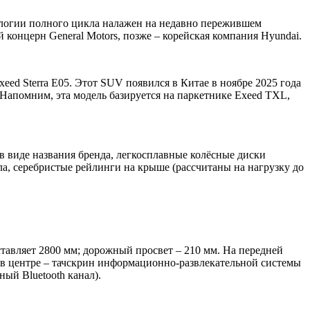
хнологии полного цикла налажен на недавно пережившем
онцерн General Motors, позже – корейская компания Hyundai.
eed Sterra E05. Этот SUV появился в Китае в ноябре 2025 года
и. Напомним, эта модель базируется на паркетнике Exeed TXL,
в виде названия бренда, легкосплавные колёсные диски
а, серебристые рейлинги на крыше (рассчитаны на нагрузку до
ставляет 2800 мм; дорожный просвет – 210 мм. На передней
 в центре – тачскрин информационно-развлекательной системы
ый Bluetooth канал).