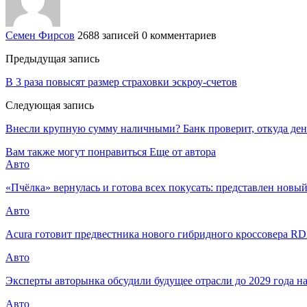
Семен Фирсов
2688 записей
0 комментариев
Предыдущая запись
В 3 раза повысят размер страховки эскроу-счетов
Следующая запись
Внесли крупную сумму наличными? Банк проверит, откуда ден
Вам также могут понравиться
Еще от автора
Авто
«Пчёлка» вернулась и готова всех покусать: представлен новый
Авто
Acura готовит предвестника нового гибридного кроссовера R
Авто
Эксперты авторынка обсудили будущее отрасли до 2029 года н
Авто