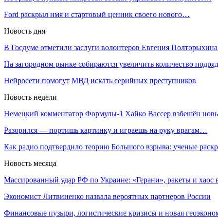
Ford раскрыл имя и стартовый ценник своего нового…
Новость дня
В Госдуме отметили заслуги волонтеров Евгения Полторыхин
На загородном рынке собираются увеличить количество подря
Нейросети помогут МВД искать серийных преступников
Новость недели
Немецкий комментатор Формулы-1 Хайко Вассер взбешён но
Разорился — портишь картинку и играешь на руку врагам…
Как радио подтвердило теорию Большого взрыва: ученые рас
Новость месяца
Массированный удар РФ по Украине: «Герани», ракеты и хаос
Экономист Литвиненко назвала вероятных партнеров России
Финансовые пузыри, логистические кризисы и новая геоэкон