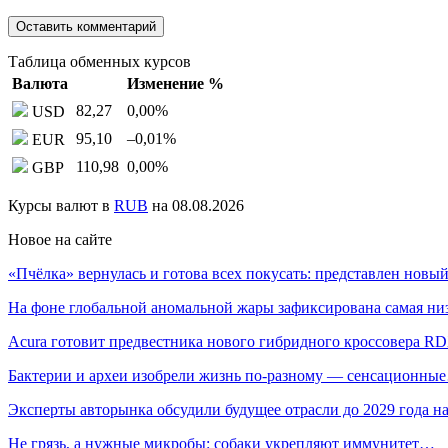
Таблица обменных курсов
Валюта
Изменение %
82,27
0,00
%
USD
95,10
–0,01
%
EUR
110,98
0,00
%
GBP
Курсы валют в
RUB
на 08.08.2026
Новое на сайте
«Пчёлка» вернулась и готова всех покусать: представлен нов
На фоне глобальной аномальной жары зафиксирована самая н
Acura готовит предвестника нового гибридного кроссовера R
Бактерии и археи изобрели жизнь по-разному — сенсационны
Эксперты авторынка обсудили будущее отрасли до 2029 года 
Не грязь, а нужные микробы: собаки укрепляют иммунитет…