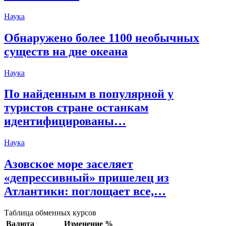
Наука
Обнаружено более 1100 необычных
существ на дне океана
Наука
По найденным в популярной у
туристов стране останкам
идентифицированы…
Наука
Азовское море заселяет
«депрессивный» пришелец из
Атлантики: поглощает все,…
Таблица обменных курсов
Валюта
Изменение %