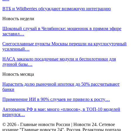
ВТБ и Wildberries обсуждают возможную интеграцию
Новость недели
Шоковый случай в Челябинске: мошенник в прямом эфире
заставил…
Снегосплавные пункты Москвы перешли на круглосуточный
усиленный…
НАСА заказало посадочные модули и беспилотники для
лунной базы…
Новость месяца
Нарастить долю рыночной ипотеки до 50% рассчитывают
банки
Применение ИИ в 90% случаев не привело к росту…
Авторынок РФ в мае: много «плюсов», в ТОП-10 моделей
вернулся…
© 2026 - Главные новости России | Новости 24. Сетевое
издание "Главные новости 24". Россия. Редакторы портала