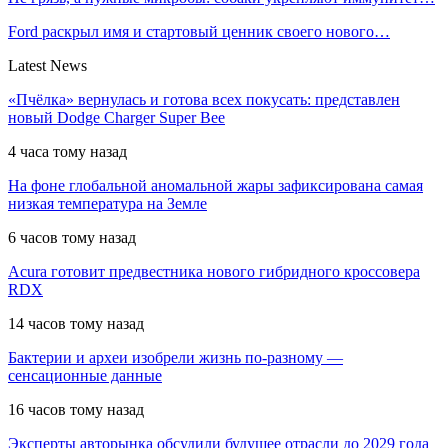
Ford раскрыл имя и стартовый ценник своего нового…
Latest News
«Пчёлка» вернулась и готова всех покусать: представлен
новый Dodge Charger Super Bee
4 часа тому назад
На фоне глобальной аномальной жары зафиксирована самая
низкая температура на Земле
6 часов тому назад
Acura готовит предвестника нового гибридного кроссовера
RDX
14 часов тому назад
Бактерии и археи изобрели жизнь по-разному —
сенсационные данные
16 часов тому назад
Эксперты авторынка обсудили будущее отрасли до 2029 года