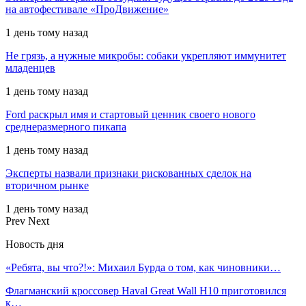
на автофестивале «ПроДвижение»
1 день тому назад
Не грязь, а нужные микробы: собаки укрепляют иммунитет
младенцев
1 день тому назад
Ford раскрыл имя и стартовый ценник своего нового
среднеразмерного пикапа
1 день тому назад
Эксперты назвали признаки рискованных сделок на
вторичном рынке
1 день тому назад
Prev
Next
Новость дня
«Ребята, вы что?!»: Михаил Бурда о том, как чиновники…
Флагманский кроссовер Haval Great Wall H10 приготовился
к…