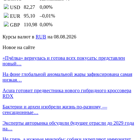
82,27
0,00
%
USD
95,10
–0,01
%
EUR
110,98
0,00
%
GBP
Курсы валют в
RUB
на 08.08.2026
Новое на сайте
«Пчёлка» вернулась и готова всех покусать: представлен
новый…
На фоне глобальной аномальной жары зафиксирована самая
низкая…
Acura готовит предвестника нового гибридного кроссовера
RDX
Бактерии и археи изобрели жизнь по-разному —
сенсационные…
Эксперты авторынка обсудили будущее отрасли до 2029 года
на…
Не грязь, а нужные микробы: собаки укрепляют иммунитет…