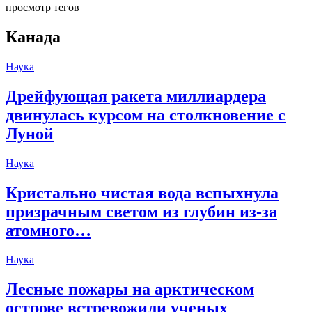
просмотр тегов
Канада
Наука
Дрейфующая ракета миллиардера
двинулась курсом на столкновение с
Луной
Наука
Кристально чистая вода вспыхнула
призрачным светом из глубин из-за
атомного…
Наука
Лесные пожары на арктическом
острове встревожили ученых