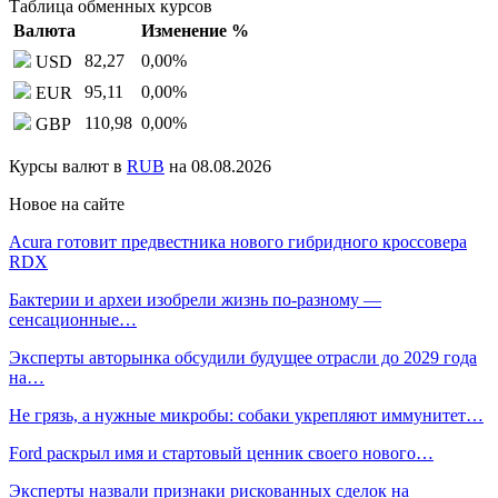
Таблица обменных курсов
Валюта
Изменение %
82,27
0,00
%
USD
95,11
0,00
%
EUR
110,98
0,00
%
GBP
Курсы валют в
RUB
на 08.08.2026
Новое на сайте
Acura готовит предвестника нового гибридного кроссовера
RDX
Бактерии и археи изобрели жизнь по-разному —
сенсационные…
Эксперты авторынка обсудили будущее отрасли до 2029 года
на…
Не грязь, а нужные микробы: собаки укрепляют иммунитет…
Ford раскрыл имя и стартовый ценник своего нового…
Эксперты назвали признаки рискованных сделок на