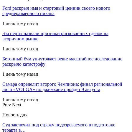
Ford раскрыл имя и стартовый ценник своего нового
среднеразмерного пикапа
1 день тому назад
Эксперты назвали признаки рискованных сделок на
вторичном рынке
1 день тому назад
Бетонный бум уничтожает реки: масштабное исследование
раскрыло катастрофу
1 день тому назад
Самара определит второго Чемпиона: финал региональной
лиги «VOLGA» по джимхане пройдет 9 августа
1 день тому назад
Prev
Next
Новость дня
Суд заключил под стражу подозреваемого в подготовке
теракта в…