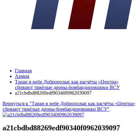
Главная
Армия
Таран в небе Доброполья: как расчёты «Центра»
сбивают тяжёлые дроны-бомбардировщики ВСУ
a21cbdbd88269edf90340f0962039097
Вернуться к "Таран в небе Доброполья: как расчёты «Центра»
сбивают тяжёлые дроны-бомбардировщики ВСУ"
a21cbdbd88269edf90340f0962039097