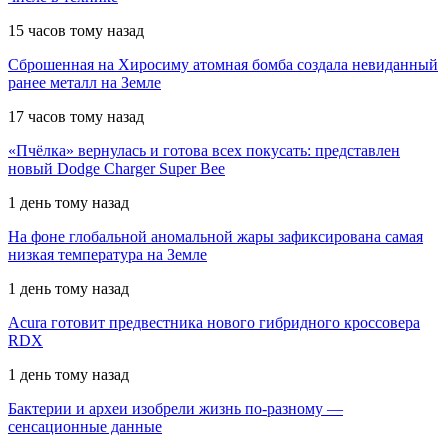
15 часов тому назад
Сброшенная на Хиросиму атомная бомба создала невиданный
ранее металл на Земле
17 часов тому назад
«Пчёлка» вернулась и готова всех покусать: представлен
новый Dodge Charger Super Bee
1 день тому назад
На фоне глобальной аномальной жары зафиксирована самая
низкая температура на Земле
1 день тому назад
Acura готовит предвестника нового гибридного кроссовера
RDX
1 день тому назад
Бактерии и археи изобрели жизнь по-разному —
сенсационные данные