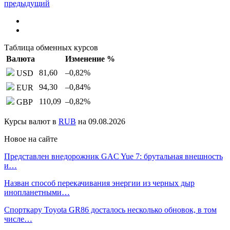
предыдущий
Таблица обменных курсов
Валюта
Изменение %
81,60
–0,82
%
USD
94,30
–0,84
%
EUR
110,09
–0,82
%
GBP
Курсы валют в
RUB
на 09.08.2026
Новое на сайте
Представлен внедорожник GAC Yue 7: брутальная внешность
и…
Назван способ перекачивания энергии из черных дыр
инопланетными…
Спорткару Toyota GR86 досталось несколько обновок, в том
числе…