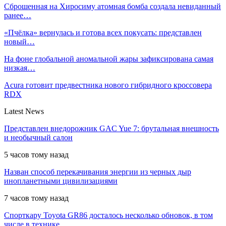
Сброшенная на Хиросиму атомная бомба создала невиданный
ранее…
«Пчёлка» вернулась и готова всех покусать: представлен
новый…
На фоне глобальной аномальной жары зафиксирована самая
низкая…
Acura готовит предвестника нового гибридного кроссовера
RDX
Latest News
Представлен внедорожник GAC Yue 7: брутальная внешность
и необычный салон
5 часов тому назад
Назван способ перекачивания энергии из черных дыр
инопланетными цивилизациями
7 часов тому назад
Спорткару Toyota GR86 досталось несколько обновок, в том
числе в технике