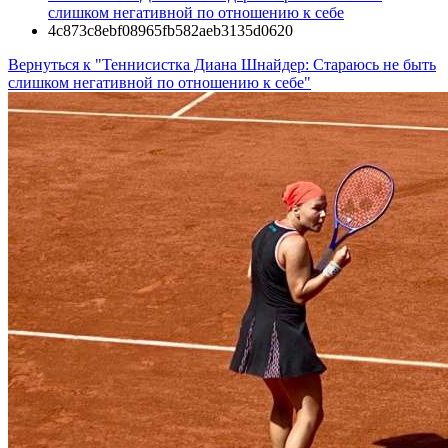
слишком негативной по отношению к себе
4c873c8ebf08965fb582aeb3135d0620
Вернуться к "Теннисистка Диана Шнайдер: Стараюсь не быть
слишком негативной по отношению к себе"