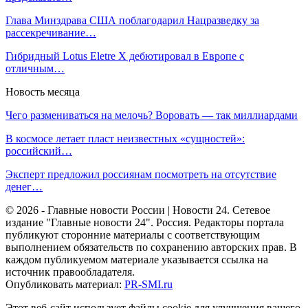
Глава Минздрава США поблагодарил Нацразведку за
рассекречивание…
Гибридный Lotus Eletre X дебютировал в Европе с
отличным…
Новость месяца
Чего размениваться на мелочь? Воровать — так миллиардами
В космосе летает пласт неизвестных «сущностей»:
российский…
Эксперт предложил россиянам посмотреть на отсутствие
денег…
© 2026 - Главные новости России | Новости 24. Сетевое
издание "Главные новости 24". Россия. Редакторы портала
публикуют сторонние материалы с соответствующим
выполнением обязательств по сохранению авторских прав. В
каждом публикуемом материале указывается ссылка на
источник правообладателя.
Опубликовать материал:
PR-SMI.ru
Этот веб-сайт использует файлы cookie для улучшения вашего