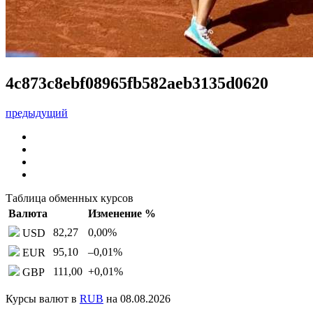
4c873c8ebf08965fb582aeb3135d0620
предыдущий
Таблица обменных курсов
Валюта
Изменение %
82,27
0,00
%
USD
95,10
–0,01
%
EUR
111,00
+0,01
%
GBP
Курсы валют в
RUB
на 08.08.2026