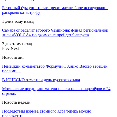
Бетонный бум уничтожает реки: масштабное исследование
раскрыло катастрофу
1 день тому назад
Самара определит второго Чемпиона: финал региональной
лиги «VOLGA» по джимхане пройдет 9 августа
2 дня тому назад
Prev
Next
Новость дня
Немецкий комментатор Формулы-1 Хайко Вассер взбешён
новыми…
В ЮНЕСКО отметили день русского языка
Московские предприниматели нашли новых партнёров в 24
странах
Новость недели
Последствия взрыва атомного ядра теперь можно
предсказать…