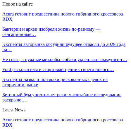
Новое на сайте
Acura готовит предвестника нового гибридного кроссовера
RDX
Бактерии и археи изобрели жизнь по-разному —
сенсационные…
Эксперты авторынка обсудили будущее отрасли до 2029 года
на…
Не грязь, а нужные микробы: собаки укрепляют иммунитет…
Ford раскрыл имя и стартовый ценник своего нового…
Эксперты назвали признаки рискованных сделок на
вторичном рынке
Бетонный бум уничтожает реки: масштабное исследование
раскрыло…
Latest News
Acura готовит предвестника нового гибридного кроссовера
RDX