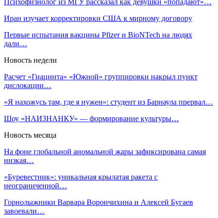
Психофизиолог из МГУ рассказал как девушки «попадают»…
Иран изучает корректировки США к мирному договору
Первые испытания вакцины Pfizer и BioNTech на людях
дали…
Новость недели
Расчет «Гиацинта» «Южной» группировки накрыл пункт
дислокации…
«Я нахожусь там, где я нужен»: студент из Барнаула прервал…
Шоу «НАИЗНАНКУ» — формирование культуры…
Новость месяца
На фоне глобальной аномальной жары зафиксирована самая
низкая…
«Буревестник»: уникальная крылатая ракета с
неограниченной…
Горнолыжники Варвара Ворончихина и Алексей Бугаев
завоевали…