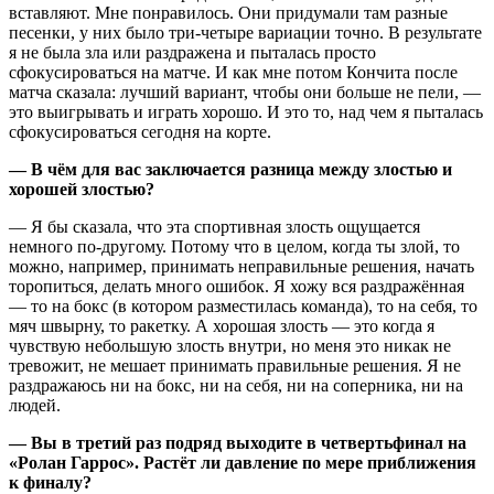
вставляют. Мне понравилось. Они придумали там разные
песенки, у них было три-четыре вариации точно. В результате
я не была зла или раздражена и пыталась просто
сфокусироваться на матче. И как мне потом Кончита после
матча сказала: лучший вариант, чтобы они больше не пели, —
это выигрывать и играть хорошо. И это то, над чем я пыталась
сфокусироваться сегодня на корте.
— В чём для вас заключается разница между злостью и
хорошей злостью?
— Я бы сказала, что эта спортивная злость ощущается
немного по-другому. Потому что в целом, когда ты злой, то
можно, например, принимать неправильные решения, начать
торопиться, делать много ошибок. Я хожу вся раздражённая
— то на бокс (в котором разместилась команда), то на себя, то
мяч швырну, то ракетку. А хорошая злость — это когда я
чувствую небольшую злость внутри, но меня это никак не
тревожит, не мешает принимать правильные решения. Я не
раздражаюсь ни на бокс, ни на себя, ни на соперника, ни на
людей.
— Вы в третий раз подряд выходите в четвертьфинал на
«Ролан Гаррос». Растёт ли давление по мере приближения
к финалу?