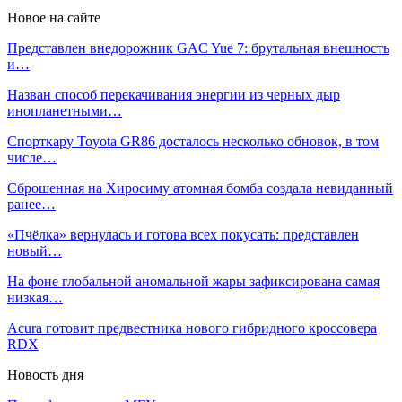
Новое на сайте
Представлен внедорожник GAC Yue 7: брутальная внешность
и…
Назван способ перекачивания энергии из черных дыр
инопланетными…
Спорткару Toyota GR86 досталось несколько обновок, в том
числе…
Сброшенная на Хиросиму атомная бомба создала невиданный
ранее…
«Пчёлка» вернулась и готова всех покусать: представлен
новый…
На фоне глобальной аномальной жары зафиксирована самая
низкая…
Acura готовит предвестника нового гибридного кроссовера
RDX
Новость дня