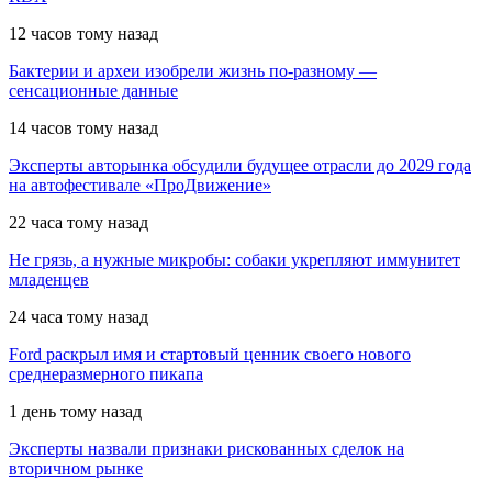
12 часов тому назад
Бактерии и археи изобрели жизнь по-разному —
сенсационные данные
14 часов тому назад
Эксперты авторынка обсудили будущее отрасли до 2029 года
на автофестивале «ПроДвижение»
22 часа тому назад
Не грязь, а нужные микробы: собаки укрепляют иммунитет
младенцев
24 часа тому назад
Ford раскрыл имя и стартовый ценник своего нового
среднеразмерного пикапа
1 день тому назад
Эксперты назвали признаки рискованных сделок на
вторичном рынке