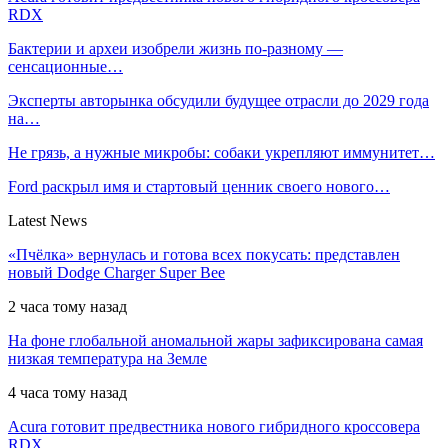
RDX
Бактерии и археи изобрели жизнь по-разному —
сенсационные…
Эксперты авторынка обсудили будущее отрасли до 2029 года
на…
Не грязь, а нужные микробы: собаки укрепляют иммунитет…
Ford раскрыл имя и стартовый ценник своего нового…
Latest News
«Пчёлка» вернулась и готова всех покусать: представлен
новый Dodge Charger Super Bee
2 часа тому назад
На фоне глобальной аномальной жары зафиксирована самая
низкая температура на Земле
4 часа тому назад
Acura готовит предвестника нового гибридного кроссовера
RDX