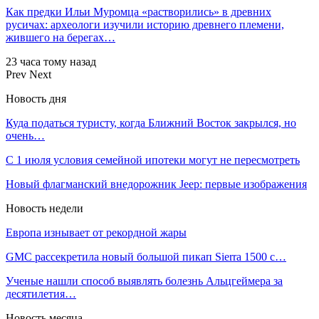
Как предки Ильи Муромца «растворились» в древних
русичах: археологи изучили историю древнего племени,
жившего на берегах…
23 часа тому назад
Prev
Next
Новость дня
Куда податься туристу, когда Ближний Восток закрылся, но
очень…
С 1 июля условия семейной ипотеки могут не пересмотреть
Новый флагманский внедорожник Jeep: первые изображения
Новость недели
Европа изнывает от рекордной жары
GMC рассекретила новый большой пикап Sierra 1500 с…
Ученые нашли способ выявлять болезнь Альцгеймера за
десятилетия…
Новость месяца