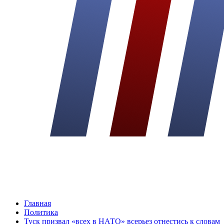
Главная
Политика
Туск призвал «всех в НАТО» всерьез отнестись к словам