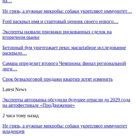
на…
Не грязь, а нужные микробы: собаки укрепляют иммунитет…
Ford раскрыл имя и стартовый ценник своего нового…
Эксперты назвали признаки рискованных сделок на
вторичном рынке
Бетонный бум уничтожает реки: масштабное исследование
раскрыло…
Самара определит второго Чемпиона: финал региональной
лиги…
Срок безналоговой продажи квартир хотят изменить
Latest News
Эксперты авторынка обсудили будущее отрасли до 2029 года
на автофестивале «ПроДвижение»
2 часа тому назад
Не грязь, а нужные микробы: собаки укрепляют иммунитет
младенцев