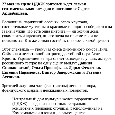
27 мая на сцене ЦДКЖ зрителей ждет легкая
сентиментальная комедия в постановке Сергея
Арцыбашева.
Роскошный парижский особняк, блеск хрусталя,
состоятельные мужчины и красивые женщины собираются на
званый ужин. Но есть одна интрига — ни хозяин дома
(знаменитый адвокат), ни его жена на приеме так и не
появляются. Кто же созвал гостей и, главное, с какой целью?
Этот спектакль — гремучая смесь фирменного юмора Нила
Саймона и детективной интриги, достойной пера Агаты
Кристи. Украшением вечера станет созвездие лучших актеров
российского театра: на одну сцену выйдут
Даниил
Спиваковский, Ольга Прокофьева, Дарья Фекленко,
Евгений Парамонов, Виктор Запорожский и Татьяна
Аугшкап.
Зрителей ждут два часа (с антрактом) легкого юмора,
французского шарма и неожиданных поворотов.
Центральный дом культуры железнодорожников
(ЦДКЖ) — одна из известных театрально-
концертных площадок столицы, расположенная на
Комсомольской площади, в самом центре