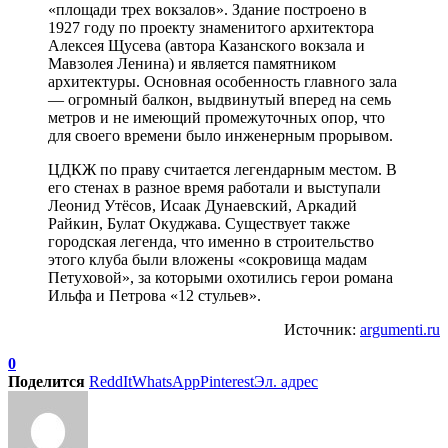
«площади трех вокзалов». Здание построено в
1927 году по проекту знаменитого архитектора
Алексея Щусева (автора Казанского вокзала и
Мавзолея Ленина) и является памятником
архитектуры. Основная особенность главного зала
— огромный балкон, выдвинутый вперед на семь
метров и не имеющий промежуточных опор, что
для своего времени было инженерным прорывом.
ЦДКЖ по праву считается легендарным местом. В
его стенах в разное время работали и выступали
Леонид Утёсов, Исаак Дунаевский, Аркадий
Райкин, Булат Окуджава. Существует также
городская легенда, что именно в строительство
этого клуба были вложены «сокровища мадам
Петуховой», за которыми охотились герои романа
Ильфа и Петрова «12 стульев».
Источник:
argumenti.ru
0
Поделится
ReddIt
WhatsApp
Pinterest
Эл. адрес