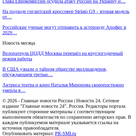
Глава Еврокомиссии осудила атаку России на Украину и…
На подходе гигантский кроссовер Stelato G9 – вторая модель
от…
Российские ученые могут отправить к астероиду Апофис в
2029…
Новость месяца
Велопатруль ЦОДД Москвы перешёл на круглогодичный
режим работы
В США узнали о тайном обществе миллиардеров,
обсуждающем третью…
Актриса театра и кино Наталья Миронова скоропостижно
умерла в…
© 2026 - Главные новости России | Новости 24. Сетевое
издание "Главные новости 24". Россия. Редакторы портала
публикуют сторонние материалы с соответствующим
выполнением обязательств по сохранению авторских прав. В
каждом публикуемом материале указывается ссылка на
источник правообладателя.
Опубликовать материал:
PR-SMI.ru