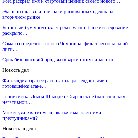
Ford раскрыл имя и стартовый ценник своего нового…
Эксперты назвали признаки рискованных сделок на
вторичном рынке
Бетонный бум уничтожает реки: масштабное исследование
раскрыло…
Самара определит второго Чемпиона: финал региональной
лиги…
Срок безналоговой продажи квартир хотят изменить
Новость дня
Финляндия заранее располагала разведданными о
готовящейся атаке…
Теннисистка Диана Шнайдер: Стараюсь не быть слишком
негативной…
Может уже хватит «сюсюкать» с малолетними
преступниками?
Новость недели