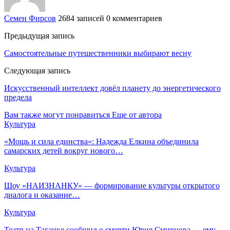
Семен Фирсов
2684 записей
0 комментариев
Предыдущая запись
Самостоятельные путешественники выбирают весну
Следующая запись
Искусственный интеллект довёл планету до энергетического
предела
Вам также могут понравиться
Еще от автора
Культура
«Мощь и сила единства»: Надежда Елкина объединила
самарских детей вокруг нового…
Культура
Шоу «НАИЗНАНКУ» — формирование культуры открытого
диалога и оказание…
Культура
Театр на Таганке сообщил о смерти Юрия Смирнова — ему