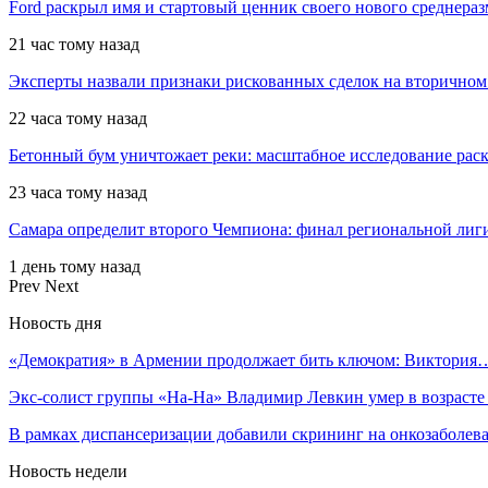
Ford раскрыл имя и стартовый ценник своего нового среднера
21 час тому назад
Эксперты назвали признаки рискованных сделок на вторичном
22 часа тому назад
Бетонный бум уничтожает реки: масштабное исследование рас
23 часа тому назад
Самара определит второго Чемпиона: финал региональной ли
1 день тому назад
Prev
Next
Новость дня
«Демократия» в Армении продолжает бить ключом: Виктория
Экс-солист группы «На-На» Владимир Левкин умер в возраст
В рамках диспансеризации добавили скрининг на онкозаболев
Новость недели