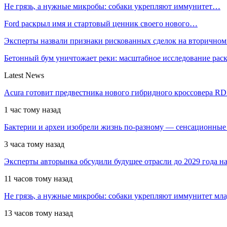
Не грязь, а нужные микробы: собаки укрепляют иммунитет…
Ford раскрыл имя и стартовый ценник своего нового…
Эксперты назвали признаки рискованных сделок на вторичном
Бетонный бум уничтожает реки: масштабное исследование ра
Latest News
Acura готовит предвестника нового гибридного кроссовера R
1 час тому назад
Бактерии и археи изобрели жизнь по-разному — сенсационные
3 часа тому назад
Эксперты авторынка обсудили будущее отрасли до 2029 года 
11 часов тому назад
Не грязь, а нужные микробы: собаки укрепляют иммунитет мл
13 часов тому назад