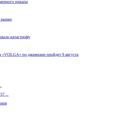
змерного пикапа
 рынке
крыло катастрофу
ги «VOLGA» по джимхане пройдет 9 августа
…
е 57…
ания