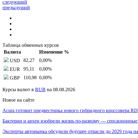
следующий
предыдущий
Таблица обменных курсов
Валюта
Изменение %
82,27
0,00
%
USD
95,11
0,00
%
EUR
110,98
0,00
%
GBP
Курсы валют в
RUB
на 08.08.2026
Новое на сайте
Acura готовит предвестника нового гибридного кроссовера R
Бактерии и археи изобрели жизнь по-разному — сенсационны
Эксперты авторынка обсудили будущее отрасли до 2029 года 