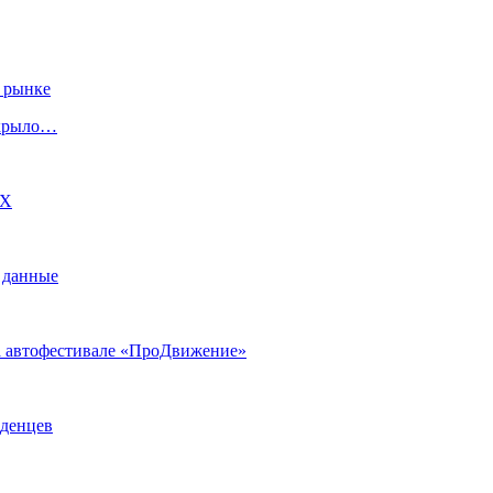
 рынке
скрыло…
DX
 данные
на автофестивале «ПроДвижение»
аденцев