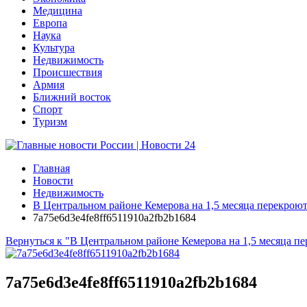
Медицина
Европа
Наука
Культура
Недвижимость
Происшествия
Армия
Ближний восток
Спорт
Туризм
Главная
Новости
Недвижимость
В Центральном районе Кемерова на 1,5 месяца перекроют
7a75e6d3e4fe8ff6511910a2fb2b1684
Вернуться к "В Центральном районе Кемерова на 1,5 месяца п
7a75e6d3e4fe8ff6511910a2fb2b1684