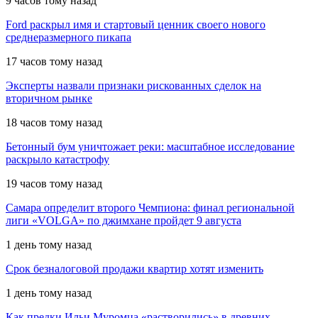
9 часов тому назад
Ford раскрыл имя и стартовый ценник своего нового
среднеразмерного пикапа
17 часов тому назад
Эксперты назвали признаки рискованных сделок на
вторичном рынке
18 часов тому назад
Бетонный бум уничтожает реки: масштабное исследование
раскрыло катастрофу
19 часов тому назад
Самара определит второго Чемпиона: финал региональной
лиги «VOLGA» по джимхане пройдет 9 августа
1 день тому назад
Срок безналоговой продажи квартир хотят изменить
1 день тому назад
Как предки Ильи Муромца «растворились» в древних