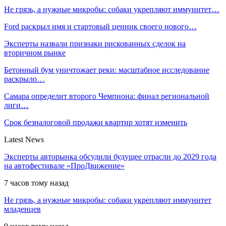
Не грязь, а нужные микробы: собаки укрепляют иммунитет…
Ford раскрыл имя и стартовый ценник своего нового…
Эксперты назвали признаки рискованных сделок на
вторичном рынке
Бетонный бум уничтожает реки: масштабное исследование
раскрыло…
Самара определит второго Чемпиона: финал региональной
лиги…
Срок безналоговой продажи квартир хотят изменить
Latest News
Эксперты авторынка обсудили будущее отрасли до 2029 года
на автофестивале «ПроДвижение»
7 часов тому назад
Не грязь, а нужные микробы: собаки укрепляют иммунитет
младенцев