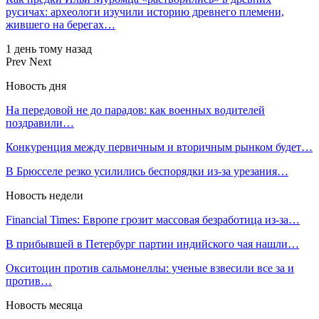
русичах: археологи изучили историю древнего племени,
жившего на берегах…
1 день тому назад
Prev
Next
Новость дня
На передовой не до парадов: как военных водителей
поздравили…
Конкуренция между первичным и вторичным рынком будет…
В Брюсселе резко усилились беспорядки из-за урезания…
Новость недели
Financial Times: Европе грозит массовая безработица из-за…
В прибывшей в Петербург партии индийского чая нашли…
Окситоцин против сальмонеллы: ученые взвесили все за и
против…
Новость месяца