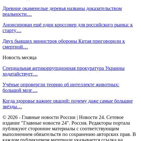
Древние окаменелые деревья названы доказательством
реальности…
Анонсирован ещё один кроссовер для российского рынка: к
старту…
Двух бывших министров обороны Китая приговорили к
смертной…
Новость месяца
Специальная антикоррупционная прокуратура Украины
ходатайствует…
Учёные опровергли теорию об интеллекте животных:
большой мозг…
Когда здоровье важнее оваций: почему даже самые большие
звёзды…
© 2026 - Главные новости России | Новости 24. Сетевое
издание "Главные новости 24". Россия. Редакторы портала
публикуют сторонние материалы с соответствующим
выполнением обязательств по сохранению авторских прав. В
каждом публикуемом материале указывается ссылка на