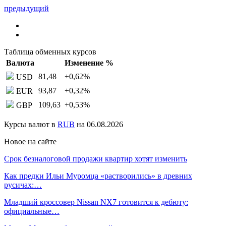
предыдущий
Таблица обменных курсов
Валюта
Изменение %
81,48
+0,62
%
USD
93,87
+0,32
%
EUR
109,63
+0,53
%
GBP
Курсы валют в
RUB
на 06.08.2026
Новое на сайте
Срок безналоговой продажи квартир хотят изменить
Как предки Ильи Муромца «растворились» в древних
русичах:…
Младший кроссовер Nissan NX7 готовится к дебюту:
официальные…