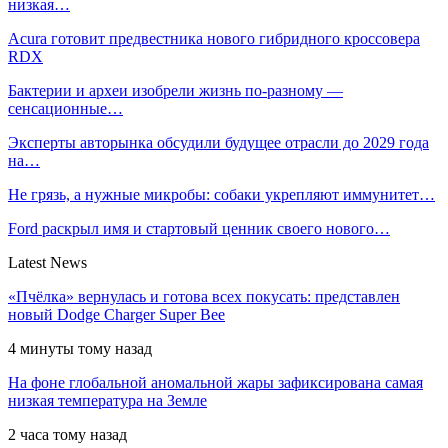
низкая…
Acura готовит предвестника нового гибридного кроссовера
RDX
Бактерии и археи изобрели жизнь по-разному —
сенсационные…
Эксперты авторынка обсудили будущее отрасли до 2029 года
на…
Не грязь, а нужные микробы: собаки укрепляют иммунитет…
Ford раскрыл имя и стартовый ценник своего нового…
Latest News
«Пчёлка» вернулась и готова всех покусать: представлен
новый Dodge Charger Super Bee
4 минуты тому назад
На фоне глобальной аномальной жары зафиксирована самая
низкая температура на Земле
2 часа тому назад