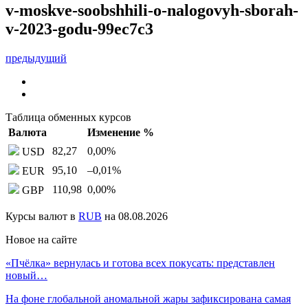
v-moskve-soobshhili-o-nalogovyh-sborah-
v-2023-godu-99ec7c3
предыдущий
Таблица обменных курсов
Валюта
Изменение %
82,27
0,00
%
USD
95,10
–0,01
%
EUR
110,98
0,00
%
GBP
Курсы валют в
RUB
на 08.08.2026
Новое на сайте
«Пчёлка» вернулась и готова всех покусать: представлен
новый…
На фоне глобальной аномальной жары зафиксирована самая