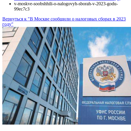
v-moskve-soobshhili-o-nalogovyh-sborah-v-2023-godu-
99ec7c3
Вернуться к "В Москве сообщили о налоговых сборах в 2023
году"