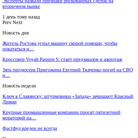
Эксперты назвали признаки рискованных сделок на
вторичном рынке
1 день тому назад
Prev
Next
Новость дня
Житель Ростова угнал машину скорой помощи, чтобы
покататься и…
Кроссовер Voyah Passion S: старт предзаказов и ажиотаж
Зять продюсера Пригожина Евгений Ткаченко погиб на СВО
и…
Новость недели
Ключ к Славянску: штурмовики «Запада» зачищают Красный
Лиман
Крупные промышленные компании просят пятилетний
мораторий на…
Фастфуд вреден не всегда