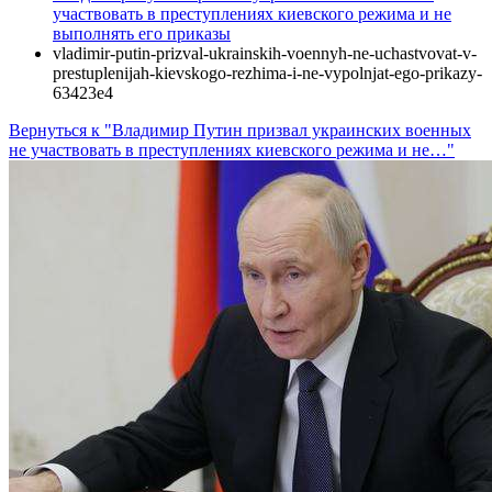
участвовать в преступлениях киевского режима и не
выполнять его приказы
vladimir-putin-prizval-ukrainskih-voennyh-ne-uchastvovat-v-
prestuplenijah-kievskogo-rezhima-i-ne-vypolnjat-ego-prikazy-
63423e4
Вернуться к "Владимир Путин призвал украинских военных
не участвовать в преступлениях киевского режима и не…"