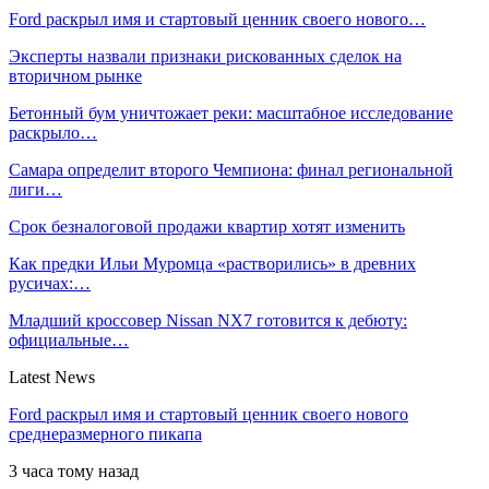
Ford раскрыл имя и стартовый ценник своего нового…
Эксперты назвали признаки рискованных сделок на
вторичном рынке
Бетонный бум уничтожает реки: масштабное исследование
раскрыло…
Самара определит второго Чемпиона: финал региональной
лиги…
Срок безналоговой продажи квартир хотят изменить
Как предки Ильи Муромца «растворились» в древних
русичах:…
Младший кроссовер Nissan NX7 готовится к дебюту:
официальные…
Latest News
Ford раскрыл имя и стартовый ценник своего нового
среднеразмерного пикапа
3 часа тому назад