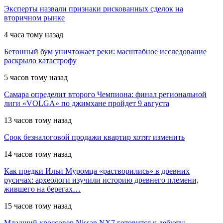
Эксперты назвали признаки рискованных сделок на
вторичном рынке
4 часа тому назад
Бетонный бум уничтожает реки: масштабное исследование
раскрыло катастрофу
5 часов тому назад
Самара определит второго Чемпиона: финал региональной
лиги «VOLGA» по джимхане пройдет 9 августа
13 часов тому назад
Срок безналоговой продажи квартир хотят изменить
14 часов тому назад
Как предки Ильи Муромца «растворились» в древних
русичах: археологи изучили историю древнего племени,
жившего на берегах…
15 часов тому назад
Младший кроссовер Nissan NX7 готовится к дебюту: