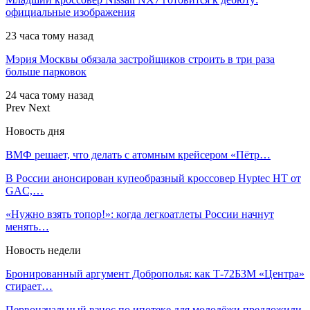
официальные изображения
23 часа тому назад
Мэрия Москвы обязала застройщиков строить в три раза
больше парковок
24 часа тому назад
Prev
Next
Новость дня
ВМФ решает, что делать с атомным крейсером «Пётр…
В России анонсирован купеобразный кроссовер Hyptec HT от
GAC,…
«Нужно взять топор!»: когда легкоатлеты России начнут
менять…
Новость недели
Бронированный аргумент Доброполья: как Т-72Б3М «Центра»
стирает…
Первоначальный взнос по ипотеке для молодёжи предложили