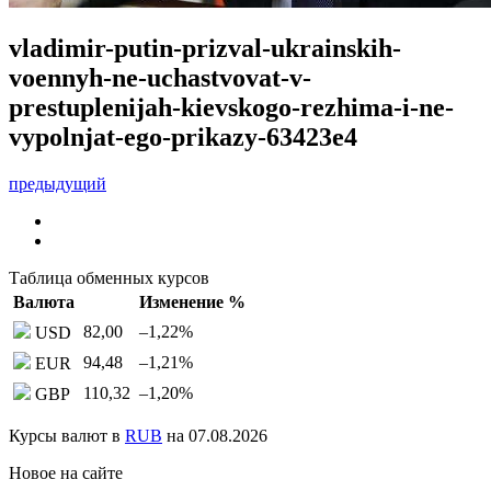
vladimir-putin-prizval-ukrainskih-
voennyh-ne-uchastvovat-v-
prestuplenijah-kievskogo-rezhima-i-ne-
vypolnjat-ego-prikazy-63423e4
предыдущий
Таблица обменных курсов
Валюта
Изменение %
82,00
–1,22
%
USD
94,48
–1,21
%
EUR
110,32
–1,20
%
GBP
Курсы валют в
RUB
на 07.08.2026
Новое на сайте