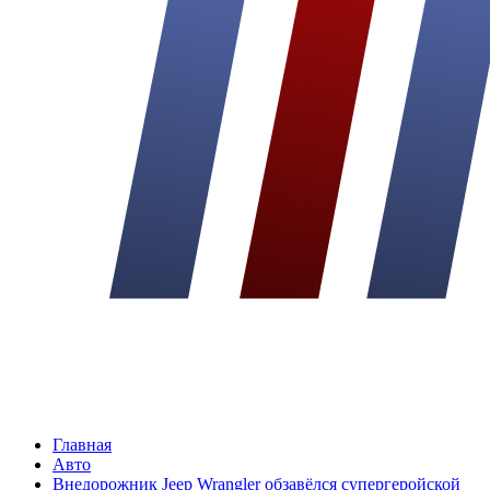
Главная
Авто
Внедорожник Jeep Wrangler обзавёлся супергеройской