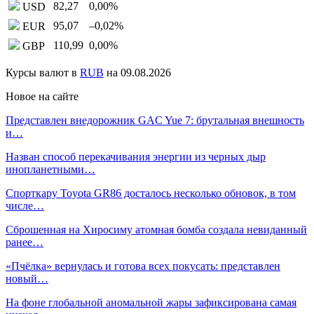
82,27
0,00
%
USD
95,07
–0,02
%
EUR
110,99
0,00
%
GBP
Курсы валют в
RUB
на 09.08.2026
Новое на сайте
Представлен внедорожник GAC Yue 7: брутальная внешность
и…
Назван способ перекачивания энергии из черных дыр
инопланетными…
Спорткару Toyota GR86 досталось несколько обновок, в том
числе…
Сброшенная на Хиросиму атомная бомба создала невиданный
ранее…
«Пчёлка» вернулась и готова всех покусать: представлен
новый…
На фоне глобальной аномальной жары зафиксирована самая