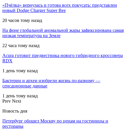
«Пчёлка» вернулась и готова всех покусать: представлен
новый Dodge Charger Super Bee
20 часов тому назад
На фоне глобальной аномальной жары зафиксирована самая
низкая температура на Земле
22 часа тому назад
Acura готовит предвестника нового гибридного кроссовера
RDX
1 день тому назад
Бактерии и археи изобрели жизнь по-разному —
сенсационные данные
1 день тому назад
Prev
Next
Новость дня
Петербург обошел Москву по ценам на гостиницы и
рестораны