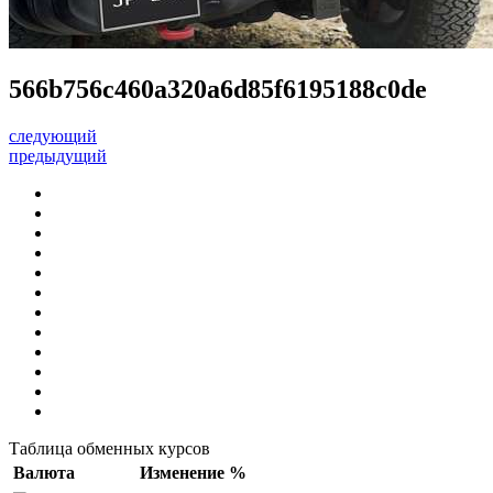
566b756c460a320a6d85f6195188c0de
следующий
предыдущий
Таблица обменных курсов
Валюта
Изменение %