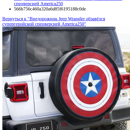
спецверсией America250
566b756c460a320a6d85f6195188c0de
Вернуться к "Внедорожник Jeep Wrangler обзавёлся
супергеройской спецверсией America250"