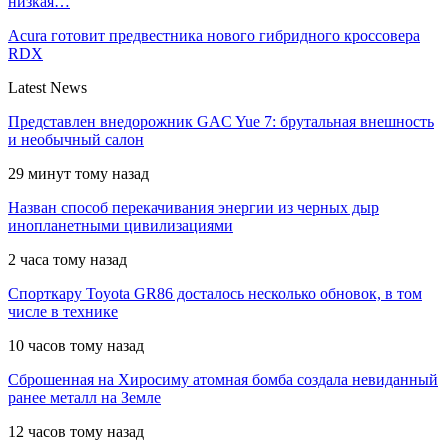
низкая…
Acura готовит предвестника нового гибридного кроссовера
RDX
Latest News
Представлен внедорожник GAC Yue 7: брутальная внешность
и необычный салон
29 минут тому назад
Назван способ перекачивания энергии из черных дыр
инопланетными цивилизациями
2 часа тому назад
Спорткару Toyota GR86 досталось несколько обновок, в том
числе в технике
10 часов тому назад
Сброшенная на Хиросиму атомная бомба создала невиданный
ранее металл на Земле
12 часов тому назад