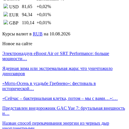
81,65
+0,02
%
USD
94,34
+0,01
%
EUR
110,14
+0,01
%
GBP
Курсы валют в
RUB
на 10.08.2026
Новое на сайте
Электронаддув eBoost Air от SRT Performance: больше
мощности…
Ядерная зима или экстремальная жара: что уничтожило
динозавров
«Мото-Осень в усадьбе Гребнево»: фестиваль в
исторической…
«Сейчас – бактериальная клетка, потом – мы с вами…»:…
Представлен внедорожник GAC Yue 7: брутальная внешность
и…
Назван способ перекачивания энергии из черных дыр
инопланетными…