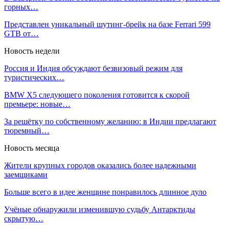
горных…
Представлен уникальный шутинг-брейк на базе Ferrari 599
GTB от…
Новость недели
Россия и Индия обсуждают безвизовый режим для
туристических…
BMW X5 следующего поколения готовится к скорой
премьере: новые…
За решётку по собственному желанию: в Индии предлагают
тюремный…
Новость месяца
Жители крупных городов оказались более надежными
заемщиками
Больше всего в идее женщине понравилось длинное дуло
Учёные обнаружили изменившую судьбу Антарктиды
скрытую…