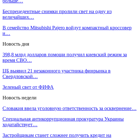
больше…
Беспрецедентные снимки пролили свет на одну из
величайших…
В семейство Mitsubishi Pajero войдут компактный кроссовер
и…
Новость дня
398,8 млрд долларов помощи получил киевский режим за
время СВО…
ЦБ выявил 21 незаконного участника финрынка в
Свердловской…
Зеленый свет от ФИФА
Новость недели
Словакия ввела уголовную ответственность за осквернение…
Специальная антикоррупционная прокуратура Украины
ходатайствует…
Застройщикам станет сложнее получить кредит на