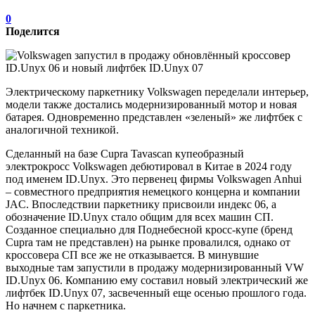
0
Поделится
Электрическому паркетнику Volkswagen переделали интерьер,
модели также достались модернизированный мотор и новая
батарея. Одновременно представлен «зеленый» же лифтбек с
аналогичной техникой.
Сделанный на базе Cupra Tavascan купеобразный
электрокросс Volkswagen дебютировал в Китае в 2024 году
под именем ID.Unyx. Это первенец фирмы Volkswagen Anhui
– совместного предприятия немецкого концерна и компании
JAC. Впоследствии паркетнику присвоили индекс 06, а
обозначение ID.Unyx стало общим для всех машин СП.
Созданное специально для Поднебесной кросс-купе (бренд
Cupra там не представлен) на рынке провалился, однако от
кроссовера СП все же не отказывается. В минувшие
выходные там запустили в продажу модернизированный VW
ID.Unyx 06. Компанию ему составил новый электрический же
лифтбек ID.Unyx 07, засвеченный еще осенью прошлого года.
Но начнем с паркетника.