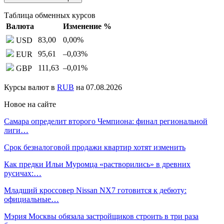
Таблица обменных курсов
Валюта
Изменение %
83,00
0,00
%
USD
95,61
–0,03
%
EUR
111,63
–0,01
%
GBP
Курсы валют в
RUB
на 07.08.2026
Новое на сайте
Самара определит второго Чемпиона: финал региональной
лиги…
Срок безналоговой продажи квартир хотят изменить
Как предки Ильи Муромца «растворились» в древних
русичах:…
Младший кроссовер Nissan NX7 готовится к дебюту:
официальные…
Мэрия Москвы обязала застройщиков строить в три раза