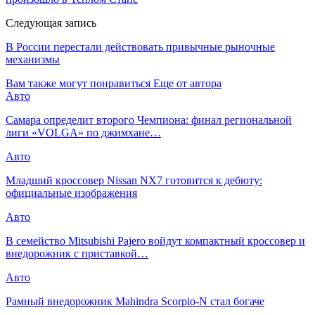
Следующая запись
В России перестали действовать привычные рыночные
механизмы
Вам также могут понравиться
Еще от автора
Авто
Самара определит второго Чемпиона: финал региональной
лиги «VOLGA» по джимхане…
Авто
Младший кроссовер Nissan NX7 готовится к дебюту:
официальные изображения
Авто
В семейство Mitsubishi Pajero войдут компактный кроссовер и
внедорожник с приставкой…
Авто
Рамный внедорожник Mahindra Scorpio-N стал богаче