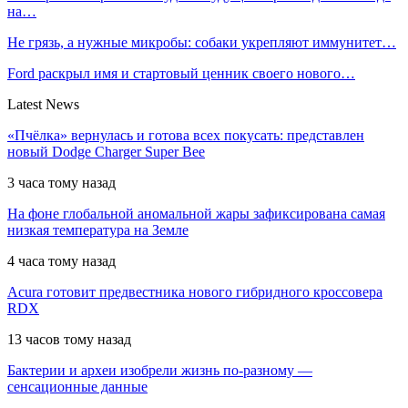
на…
Не грязь, а нужные микробы: собаки укрепляют иммунитет…
Ford раскрыл имя и стартовый ценник своего нового…
Latest News
«Пчёлка» вернулась и готова всех покусать: представлен
новый Dodge Charger Super Bee
3 часа тому назад
На фоне глобальной аномальной жары зафиксирована самая
низкая температура на Земле
4 часа тому назад
Acura готовит предвестника нового гибридного кроссовера
RDX
13 часов тому назад
Бактерии и археи изобрели жизнь по-разному —
сенсационные данные