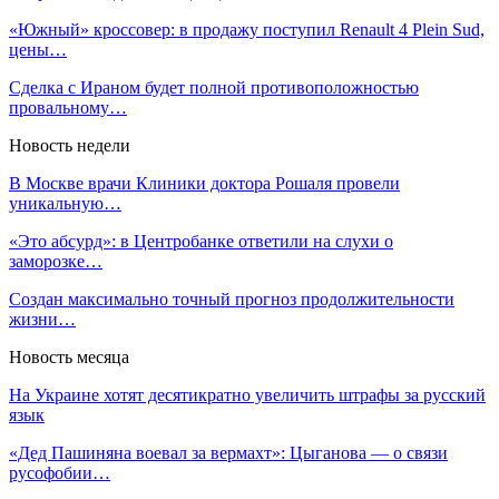
«Южный» кроссовер: в продажу поступил Renault 4 Plein Sud,
цены…
Сделка с Ираном будет полной противоположностью
провальному…
Новость недели
В Москве врачи Клиники доктора Рошаля провели
уникальную…
«Это абсурд»: в Центробанке ответили на слухи о
заморозке…
Создан максимально точный прогноз продолжительности
жизни…
Новость месяца
На Украине хотят десятикратно увеличить штрафы за русский
язык
«Дед Пашиняна воевал за вермахт»: Цыганова — о связи
русофобии…