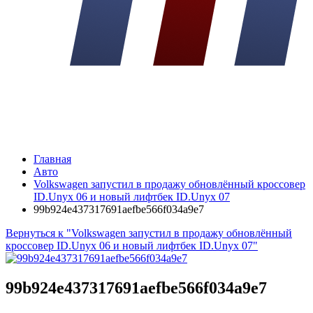
Главная
Авто
Volkswagen запустил в продажу обновлённый кроссовер
ID.Unyx 06 и новый лифтбек ID.Unyx 07
99b924e437317691aefbe566f034a9e7
Вернуться к "Volkswagen запустил в продажу обновлённый
кроссовер ID.Unyx 06 и новый лифтбек ID.Unyx 07"
99b924e437317691aefbe566f034a9e7