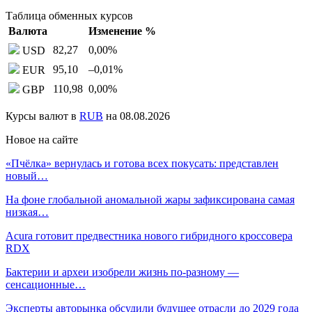
Таблица обменных курсов
Валюта
Изменение %
82,27
0,00
%
USD
95,10
–0,01
%
EUR
110,98
0,00
%
GBP
Курсы валют в
RUB
на 08.08.2026
Новое на сайте
«Пчёлка» вернулась и готова всех покусать: представлен
новый…
На фоне глобальной аномальной жары зафиксирована самая
низкая…
Acura готовит предвестника нового гибридного кроссовера
RDX
Бактерии и археи изобрели жизнь по-разному —
сенсационные…
Эксперты авторынка обсудили будущее отрасли до 2029 года