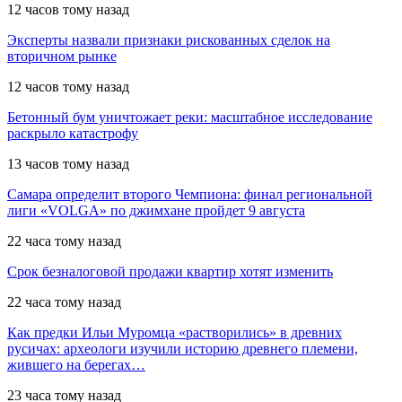
12 часов тому назад
Эксперты назвали признаки рискованных сделок на
вторичном рынке
12 часов тому назад
Бетонный бум уничтожает реки: масштабное исследование
раскрыло катастрофу
13 часов тому назад
Самара определит второго Чемпиона: финал региональной
лиги «VOLGA» по джимхане пройдет 9 августа
22 часа тому назад
Срок безналоговой продажи квартир хотят изменить
22 часа тому назад
Как предки Ильи Муромца «растворились» в древних
русичах: археологи изучили историю древнего племени,
жившего на берегах…
23 часа тому назад