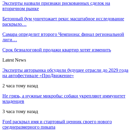
Эксперты назвали признаки рискованных сделок на
вторичном рынке
Бетонный бум уничтожает реки: масштабное исследование
раскрыло…
Самара определит второго Чемпиона: финал региональной
лиги…
Срок безналоговой продажи квартир хотят изменить
Latest News
Эксперты авторынка обсудили будущее отрасли до 2029 года
на автофестивале «ПроДвижение»
2 часа тому назад
Не грязь, а нужные микробы: собаки укрепляют иммунитет
младенцев
3 часа тому назад
Ford раскрыл имя и стартовый ценник своего нового
среднеразмерного пикапа