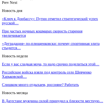
Prev
Next
Новость дня
«Ключ к Донбассу»: Путин отметил стратегический успех
русской…
При частых ночных кошмарах скорость старения
увеличивается
«Деградация» по-плющенковски: почему спортивная элита
стыдится…
Новость недели
Если у вас сладкая моча, то надо срочно поделиться этой…
Российские войска взяли под контроль село Шевченко
Харьковской…
Слишком много отдыхаем, россияне? Работать
Новость месяца
В Дагестане мужчина силой принудил к близости местную…