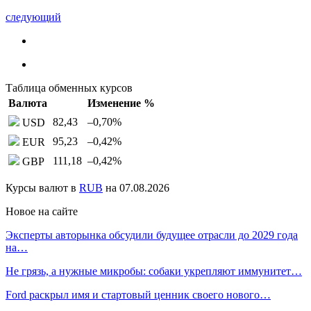
следующий
Таблица обменных курсов
Валюта
Изменение %
82,43
–0,70
%
USD
95,23
–0,42
%
EUR
111,18
–0,42
%
GBP
Курсы валют в
RUB
на 07.08.2026
Новое на сайте
Эксперты авторынка обсудили будущее отрасли до 2029 года
на…
Не грязь, а нужные микробы: собаки укрепляют иммунитет…
Ford раскрыл имя и стартовый ценник своего нового…