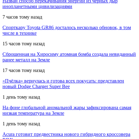
Назван способ перекачивания энергии из черных дыр
инопланетными цивилизациями
7 часов тому назад
Спорткару Toyota GR86 досталось несколько обновок, в том
числе в технике
15 часов тому назад
Сброшенная на Хиросиму атомная бомба создала невиданный
ранее металл на Земле
17 часов тому назад
«Пчёлка» вернулась и готова всех покусать: представлен
новый Dodge Charger Super Bee
1 день тому назад
На фоне глобальной аномальной жары зафиксирована самая
низкая температура на Земле
1 день тому назад
Acura готовит предвестника нового гибридного кроссовера