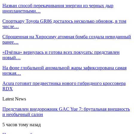
Назван способ перекачивания энергии из черных дыр
инопланетными…
Спорткару Toyota GR86 досталось несколько обновок, в том
числе…
Сброшенная на Хиросиму атомная бомба создала невиданный
ранее…
«Пчёлка» вернулась и готова всех покусать: представлен
новый…
На фоне глобальной аномальной жары зафиксирована самая
низкая…
Acura готовит предвестника нового гибридного кроссовера
RDX
Latest News
Представлен внедорожник GAC Yue 7: брутальная внешность
и необычный салон
5 часов тому назад