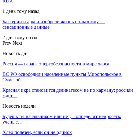
RDX
1 день тому назад
Бактерии и археи изобрели жизнь по-разному —
сенсационные данные
2 дня тому назад
Prev
Next
Новость дня
Россия — гарант энергобезопасности в мире хаоса
ВС РФ освободили населенные пункты Миропольское в
Сумской…
Красная икра становится деликатесом не по карману: россиян
ждёт…
Новость недели
Будешь ты начальником или нет, – определит нейросеть:
ученые…
Хлеб полезен, если он не одинок