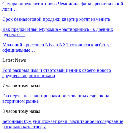
Самара определит второго Чемпиона: финал региональной
лиги…
Срок безналоговой продажи квартир хотят изменить
Как предки Ильи Муромца «растворились» в древних
русичах:…
Младший кроссовер Nissan NX7 готовится к дебюту:
официальные…
Latest News
Ford раскрыл имя и стартовый ценник своего нового
среднеразмерного пикапа
7 часов тому назад
Эксперты назвали признаки рискованных сделок на
вторичном рынке
8 часов тому назад
Бетонный бум уничтожает реки: масштабное исследование
раскрыло катастрофу