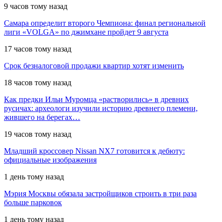
9 часов тому назад
Самара определит второго Чемпиона: финал региональной
лиги «VOLGA» по джимхане пройдет 9 августа
17 часов тому назад
Срок безналоговой продажи квартир хотят изменить
18 часов тому назад
Как предки Ильи Муромца «растворились» в древних
русичах: археологи изучили историю древнего племени,
жившего на берегах…
19 часов тому назад
Младший кроссовер Nissan NX7 готовится к дебюту:
официальные изображения
1 день тому назад
Мэрия Москвы обязала застройщиков строить в три раза
больше парковок
1 день тому назад