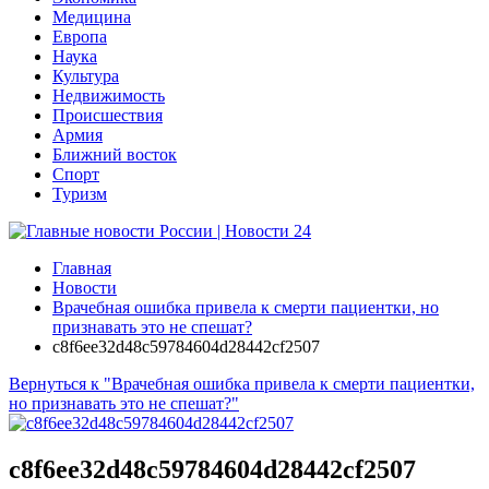
Медицина
Европа
Наука
Культура
Недвижимость
Происшествия
Армия
Ближний восток
Спорт
Туризм
Главная
Новости
Врачебная ошибка привела к смерти пациентки, но
признавать это не спешат?
c8f6ee32d48c59784604d28442cf2507
Вернуться к "Врачебная ошибка привела к смерти пациентки,
но признавать это не спешат?"
c8f6ee32d48c59784604d28442cf2507