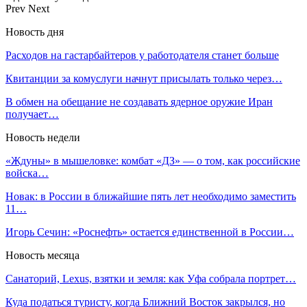
Prev
Next
Новость дня
Расходов на гастарбайтеров у работодателя станет больше
Квитанции за комуслуги начнут присылать только через…
В обмен на обещание не создавать ядерное оружие Иран
получает…
Новость недели
«Ждуны» в мышеловке: комбат «ДЗ» — о том, как российские
войска…
Новак: в России в ближайшие пять лет необходимо заместить
11…
Игорь Сечин: «Роснефть» остается единственной в России…
Новость месяца
Санаторий, Lexus, взятки и земля: как Уфа собрала портрет…
Куда податься туристу, когда Ближний Восток закрылся, но