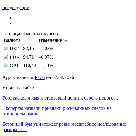
предыдущий
Таблица обменных курсов
Валюта
Изменение %
82,15
–1,03
%
USD
94,71
–0,97
%
EUR
110,42
–1,11
%
GBP
Курсы валют в
RUB
на 07.08.2026
Новое на сайте
Ford раскрыл имя и стартовый ценник своего нового…
Эксперты назвали признаки рискованных сделок на
вторичном рынке
Бетонный бум уничтожает реки: масштабное исследование
раскрыло…