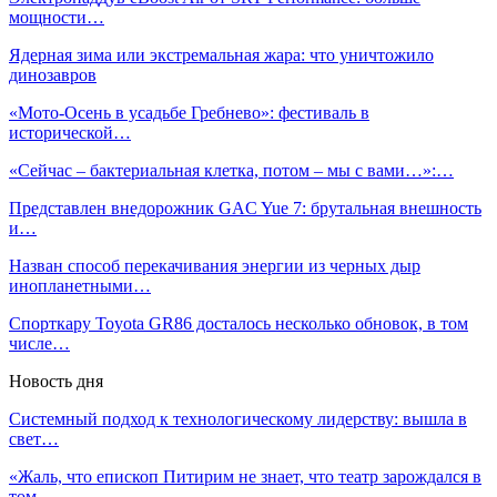
мощности…
Ядерная зима или экстремальная жара: что уничтожило
динозавров
«Мото-Осень в усадьбе Гребнево»: фестиваль в
исторической…
«Сейчас – бактериальная клетка, потом – мы с вами…»:…
Представлен внедорожник GAC Yue 7: брутальная внешность
и…
Назван способ перекачивания энергии из черных дыр
инопланетными…
Спорткару Toyota GR86 досталось несколько обновок, в том
числе…
Новость дня
Системный подход к технологическому лидерству: вышла в
свет…
«Жаль, что епископ Питирим не знает, что театр зарождался в
том…