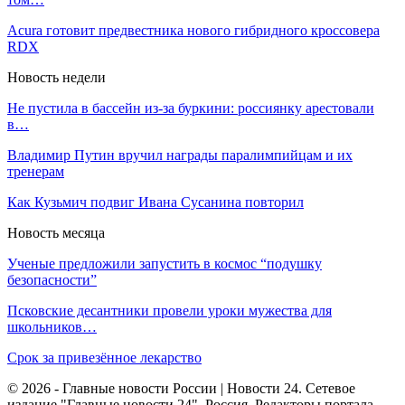
Acura готовит предвестника нового гибридного кроссовера
RDX
Новость недели
Не пустила в бассейн из-за буркини: россиянку арестовали
в…
Владимир Путин вручил награды паралимпийцам и их
тренерам
Как Кузьмич подвиг Ивана Сусанина повторил
Новость месяца
Ученые предложили запустить в космос “подушку
безопасности”
Псковские десантники провели уроки мужества для
школьников…
Срок за привезённое лекарство
© 2026 - Главные новости России | Новости 24. Сетевое
издание "Главные новости 24". Россия. Редакторы портала