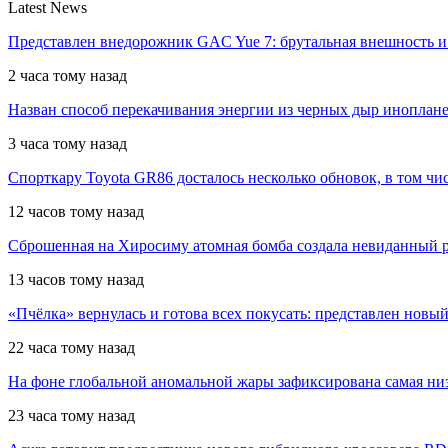
Latest News
Представлен внедорожник GAC Yue 7: брутальная внешность 
2 часа тому назад
Назван способ перекачивания энергии из черных дыр инопла
3 часа тому назад
Спорткару Toyota GR86 досталось несколько обновок, в том чис
12 часов тому назад
Сброшенная на Хиросиму атомная бомба создала невиданный р
13 часов тому назад
«Пчёлка» вернулась и готова всех покусать: представлен новый
22 часа тому назад
На фоне глобальной аномальной жары зафиксирована самая низ
23 часа тому назад