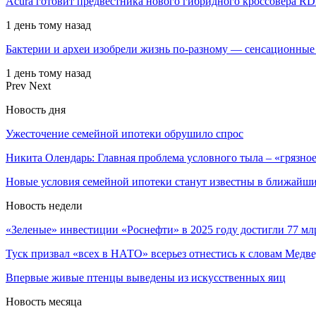
Acura готовит предвестника нового гибридного кроссовера R
1 день тому назад
Бактерии и археи изобрели жизнь по-разному — сенсационные
1 день тому назад
Prev
Next
Новость дня
Ужесточение семейной ипотеки обрушило спрос
Никита Олендарь: Главная проблема условного тыла – «грязн
Новые условия семейной ипотеки станут известны в ближайш
Новость недели
«Зеленые» инвестиции «Роснефти» в 2025 году достигли 77 м
Туск призвал «всех в НАТО» всерьез отнестись к словам Мед
Впервые живые птенцы выведены из искусственных яиц
Новость месяца