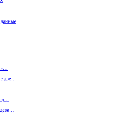
DX
 данные
ое»…
ие две…
лрд…
ведева…