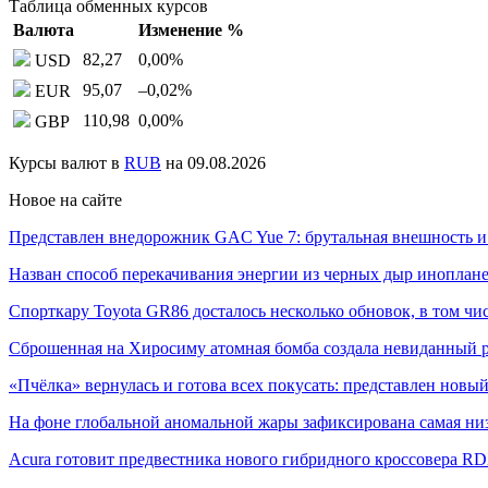
Таблица обменных курсов
Валюта
Изменение %
82,27
0,00
%
USD
95,07
–0,02
%
EUR
110,98
0,00
%
GBP
Курсы валют в
RUB
на 09.08.2026
Новое на сайте
Представлен внедорожник GAC Yue 7: брутальная внешность 
Назван способ перекачивания энергии из черных дыр инопл
Спорткару Toyota GR86 досталось несколько обновок, в том ч
Сброшенная на Хиросиму атомная бомба создала невиданный
«Пчёлка» вернулась и готова всех покусать: представлен нов
На фоне глобальной аномальной жары зафиксирована самая н
Acura готовит предвестника нового гибридного кроссовера R