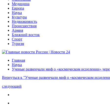
Медицина
Европа
Наука
Культура
Недвижимость
Происшествия
Армия
Ближний восток
Спорт
Туризм
Главная
Наука
Ученые развенчали миф о «космическом исцелении» чере
Вернуться к "Ученые развенчали миф о «космическом исцелени
следующий