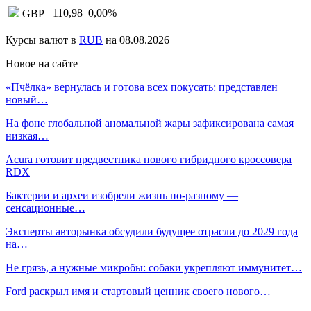
110,98
0,00
%
GBP
Курсы валют в
RUB
на 08.08.2026
Новое на сайте
«Пчёлка» вернулась и готова всех покусать: представлен
новый…
На фоне глобальной аномальной жары зафиксирована самая
низкая…
Acura готовит предвестника нового гибридного кроссовера
RDX
Бактерии и археи изобрели жизнь по-разному —
сенсационные…
Эксперты авторынка обсудили будущее отрасли до 2029 года
на…
Не грязь, а нужные микробы: собаки укрепляют иммунитет…
Ford раскрыл имя и стартовый ценник своего нового…