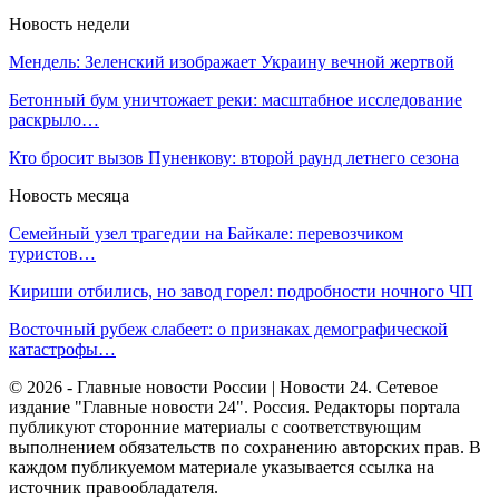
Новость недели
Мендель: Зеленский изображает Украину вечной жертвой
Бетонный бум уничтожает реки: масштабное исследование
раскрыло…
Кто бросит вызов Пуненкову: второй раунд летнего сезона
Новость месяца
Семейный узел трагедии на Байкале: перевозчиком
туристов…
Кириши отбились, но завод горел: подробности ночного ЧП
Восточный рубеж слабеет: о признаках демографической
катастрофы…
© 2026 - Главные новости России | Новости 24. Сетевое
издание "Главные новости 24". Россия. Редакторы портала
публикуют сторонние материалы с соответствующим
выполнением обязательств по сохранению авторских прав. В
каждом публикуемом материале указывается ссылка на
источник правообладателя.