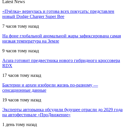
Latest News
«Пчёлка» вернулась и готова всех покусать: представлен
новый Dodge Charger Super Bee
7 часов тому назад
На фоне глобальной аномальной жары зафиксирована самая
низкая температура на Земле
9 часов тому назад
Acura готовит предвестника нового гибридного кроссовера
RDX
17 часов тому назад
Бактерии и археи изобрели жизнь по-разному —
сенсационные данные
19 часов тому назад
Эксперты авторынка обсудили будущее отрасли до 2029 года
на автофестивале «ПроДвижение»
1 день тому назад