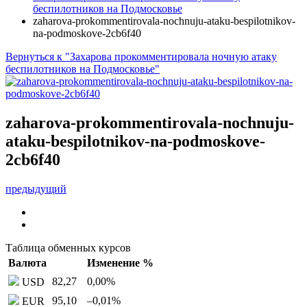
беспилотников на Подмосковье
zaharova-prokommentirovala-nochnuju-ataku-bespilotnikov-
na-podmoskove-2cb6f40
Вернуться к "Захарова прокомментировала ночную атаку
беспилотников на Подмосковье"
zaharova-prokommentirovala-nochnuju-
ataku-bespilotnikov-na-podmoskove-
2cb6f40
предыдущий
Таблица обменных курсов
Валюта
Изменение %
82,27
0,00
%
USD
95,10
–0,01
%
EUR