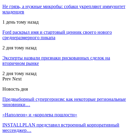
Не грязь, а нужные микробы: собаки укрепляют иммунитет
младенцев
1 день тому назад
Ford раскрыл имя и стартовый ценник своего нового
среднеразмерного пикапа
2 дня тому назад
Эксперты назвали признаки рискованных сделок на
вторичном рынке
2 дня тому назад
Prev
Next
Новость дня
Предвыборный супергероизм: как некоторые региональные
чиновники…
«Наполеон» и «королева пошлости»
INSTALLPLAN представил встроенный корпоративный
мессенджер…