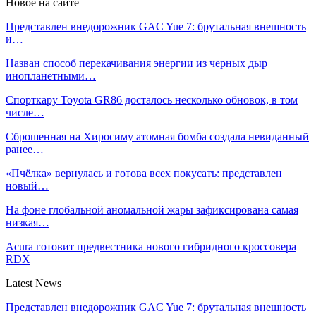
Новое на сайте
Представлен внедорожник GAC Yue 7: брутальная внешность
и…
Назван способ перекачивания энергии из черных дыр
инопланетными…
Спорткару Toyota GR86 досталось несколько обновок, в том
числе…
Сброшенная на Хиросиму атомная бомба создала невиданный
ранее…
«Пчёлка» вернулась и готова всех покусать: представлен
новый…
На фоне глобальной аномальной жары зафиксирована самая
низкая…
Acura готовит предвестника нового гибридного кроссовера
RDX
Latest News
Представлен внедорожник GAC Yue 7: брутальная внешность