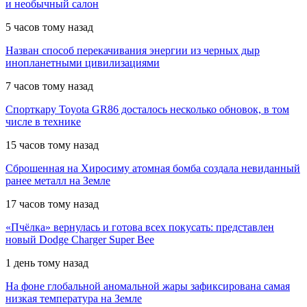
и необычный салон
5 часов тому назад
Назван способ перекачивания энергии из черных дыр
инопланетными цивилизациями
7 часов тому назад
Спорткару Toyota GR86 досталось несколько обновок, в том
числе в технике
15 часов тому назад
Сброшенная на Хиросиму атомная бомба создала невиданный
ранее металл на Земле
17 часов тому назад
«Пчёлка» вернулась и готова всех покусать: представлен
новый Dodge Charger Super Bee
1 день тому назад
На фоне глобальной аномальной жары зафиксирована самая
низкая температура на Земле