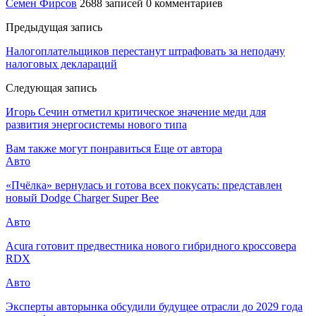
Семен Фирсов
2688 записей
0 комментариев
Предыдущая запись
Налогоплательщиков перестанут штрафовать за неподачу
налоговых деклараций
Следующая запись
Игорь Сечин отметил критическое значение меди для
развития энергосистемы нового типа
Вам также могут понравиться
Еще от автора
Авто
«Пчёлка» вернулась и готова всех покусать: представлен
новый Dodge Charger Super Bee
Авто
Acura готовит предвестника нового гибридного кроссовера
RDX
Авто
Эксперты авторынка обсудили будущее отрасли до 2029 года