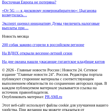
Восточная Европа не потеряна?
«От 5G — к дисковому номеронабирателю»: Цыганова
возмутилась…
Эксперт оценил инициативу Думы увеличить налоговые
выплаты при…
Новость месяца
200 собак заживо сгорели в российском регионе
На ВДНХ открыли весенне-летний сезон
На дне океана нашли ужасающе гигантское кладбище китов
© 2026 - Главные новости России | Новости 24. Сетевое
издание "Главные новости 24". Россия. Редакторы портала
публикуют сторонние материалы с соответствующим
выполнением обязательств по сохранению авторских прав. В
каждом публикуемом материале указывается ссылка на
источник правообладателя.
Опубликовать материал:
PR-SMI.ru
Этот веб-сайт использует файлы cookie для улучшения вашего
удобства. При желании вы можете отказаться от