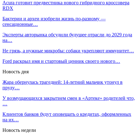
Acura готовит предвестника нового гибридного кроссовера
RDX
Бактерии и археи изобрели жизнь по-разному —
сенсационные…
Эксперты авторынка обсудили будущее отрасли до 2029 года
на…
Не грязь, а нужные микробы: собаки укрепляют иммунитет…
Ford раскрыл имя и стартовый ценник своего нового…
Новость дня
Жара обернулась трагедией: 14-летний мальчик утонул в
пруду…
У возмущающихся закрытием смен в «Артеке» родителей что,
…
Клиентов банков будут оповещать о кредитах, оформленных
на их…
Новость недели