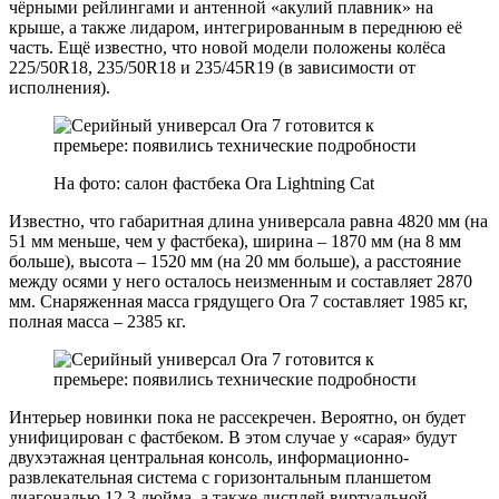
чёрными рейлингами и антенной «акулий плавник» на
крыше, а также лидаром, интегрированным в переднюю её
часть. Ещё известно, что новой модели положены колёса
225/50R18, 235/50R18 и 235/45R19 (в зависимости от
исполнения).
На фото: салон фастбека Ora Lightning Cat
Известно, что габаритная длина универсала равна 4820 мм (на
51 мм меньше, чем у фастбека), ширина – 1870 мм (на 8 мм
больше), высота – 1520 мм (на 20 мм больше), а расстояние
между осями у него осталось неизменным и составляет 2870
мм. Снаряженная масса грядущего Ora 7 составляет 1985 кг,
полная масса – 2385 кг.
Интерьер новинки пока не рассекречен. Вероятно, он будет
унифицирован с фастбеком. В этом случае у «сарая» будут
двухэтажная центральная консоль, информационно-
развлекательная система с горизонтальным планшетом
диагональю 12,3 дюйма, а также дисплей виртуальной