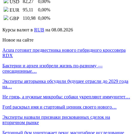
82,27
0,00
%
USD
95,11
0,00
%
EUR
110,98
0,00
%
GBP
Курсы валют в
RUB
на 08.08.2026
Новое на сайте
Acura готовит предвестника нового гибридного кроссовера
RDX
Бактерии и археи изобрели жизнь по-разному —
сенсационные…
Эксперты авторынка обсудили будущее отрасли до 2029 года
на…
Не грязь, а нужные микробы: собаки укрепляют иммунитет…
Ford раскрыл имя и стартовый ценник своего нового…
Эксперты назвали признаки рискованных сделок на
вторичном рынке
Бетонный бум уничтожает реки: масштабное исследование