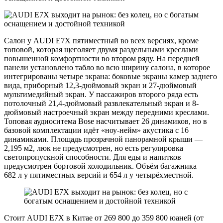
Салон у AUDI E7X пятиместный во всех версиях, кроме
топовой, которая щеголяет двумя раздельными креслами
повышенной комфортности во втором ряду. На передней
панели установлено табло во всю ширину салона, в которое
интегрированы четыре экрана: боковые экраны камер заднего
вида, приборный 12,3-дюймовый экран и 27-дюймовый
мультимедийный экран. У пассажиров второго ряда есть
потолочный 21,4-дюймовый развлекательный экран и 8-
дюймовый настроечный экран между передними креслами.
Топовая аудиоситема Bose насчитывает 26 динамиков, но в
базовой комплектации идёт «ноу-нейм» акустика с 16
динамиками. Площадь прозрачной панорамной крыши —
2,195 м2, люк не предусмотрен, но есть регулировка
светопропускной способности. Для еды и напитков
предусмотрен бортовой холодильник. Объём багажника —
682 л у пятиместных версий и 654 л у четырёхместной.
Стоит AUDI E7X в Китае от 269 800 до 359 800 юаней (от