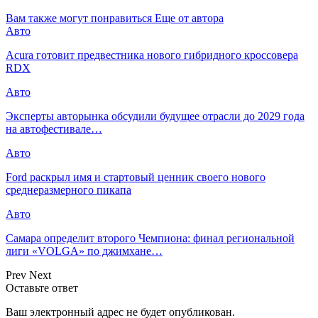
Вам также могут понравиться
Еще от автора
Авто
Acura готовит предвестника нового гибридного кроссовера
RDX
Авто
Эксперты авторынка обсудили будущее отрасли до 2029 года
на автофестивале…
Авто
Ford раскрыл имя и стартовый ценник своего нового
среднеразмерного пикапа
Авто
Самара определит второго Чемпиона: финал региональной
лиги «VOLGA» по джимхане…
Prev
Next
Оставьте ответ
Ваш электронный адрес не будет опубликован.