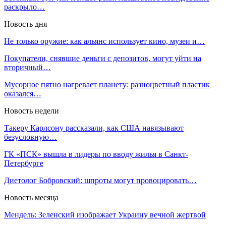
раскрыло…
Новость дня
Не только оружие: как альянс использует кино, музеи и…
Покупатели, снявшие деньги с депозитов, могут уйти на
вторичный…
Мусорное пятно нагревает планету: разноцветный пластик
оказался…
Новость недели
Такеру Карлсону рассказали, как США навязывают
безусловную…
ГК «ПСК» вышла в лидеры по вводу жилья в Санкт-
Петербурге
Диетолог Бобровский: шпроты могут провоцировать…
Новость месяца
Мендель: Зеленский изображает Украину вечной жертвой