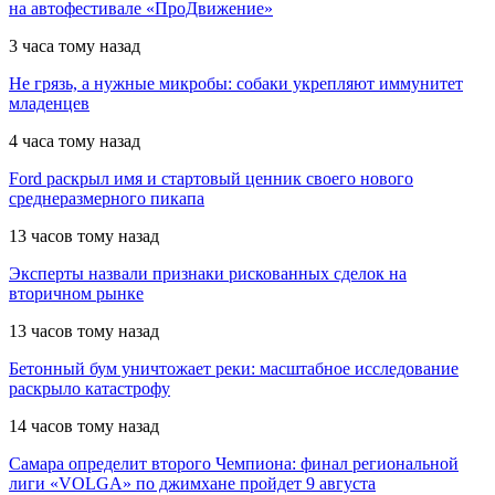
на автофестивале «ПроДвижение»
3 часа тому назад
Не грязь, а нужные микробы: собаки укрепляют иммунитет
младенцев
4 часа тому назад
Ford раскрыл имя и стартовый ценник своего нового
среднеразмерного пикапа
13 часов тому назад
Эксперты назвали признаки рискованных сделок на
вторичном рынке
13 часов тому назад
Бетонный бум уничтожает реки: масштабное исследование
раскрыло катастрофу
14 часов тому назад
Самара определит второго Чемпиона: финал региональной
лиги «VOLGA» по джимхане пройдет 9 августа