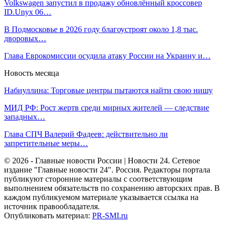
Volkswagen запустил в продажу обновлённый кроссовер
ID.Unyx 06…
В Подмосковье в 2026 году благоустроят около 1,8 тыс.
дворовых…
Глава Еврокомиссии осудила атаку России на Украину и…
Новость месяца
Набиуллина: Торговые центры пытаются найти свою нишу
МИД РФ: Рост жертв среди мирных жителей — следствие
западных…
Глава СПЧ Валерий Фадеев: действительно ли
запретительные меры…
© 2026 - Главные новости России | Новости 24. Сетевое
издание "Главные новости 24". Россия. Редакторы портала
публикуют сторонние материалы с соответствующим
выполнением обязательств по сохранению авторских прав. В
каждом публикуемом материале указывается ссылка на
источник правообладателя.
Опубликовать материал:
PR-SMI.ru