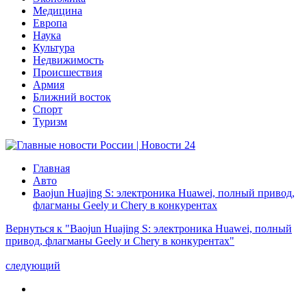
Медицина
Европа
Наука
Культура
Недвижимость
Происшествия
Армия
Ближний восток
Спорт
Туризм
Главная
Авто
Baojun Huajing S: электроника Huawei, полный привод,
флагманы Geely и Chery в конкурентах
Вернуться к "Baojun Huajing S: электроника Huawei, полный
привод, флагманы Geely и Chery в конкурентах"
следующий