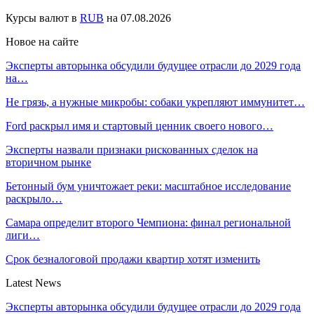
Курсы валют в
RUB
на 07.08.2026
Новое на сайте
Эксперты авторынка обсудили будущее отрасли до 2029 года
на…
Не грязь, а нужные микробы: собаки укрепляют иммунитет…
Ford раскрыл имя и стартовый ценник своего нового…
Эксперты назвали признаки рискованных сделок на
вторичном рынке
Бетонный бум уничтожает реки: масштабное исследование
раскрыло…
Самара определит второго Чемпиона: финал региональной
лиги…
Срок безналоговой продажи квартир хотят изменить
Latest News
Эксперты авторынка обсудили будущее отрасли до 2029 года