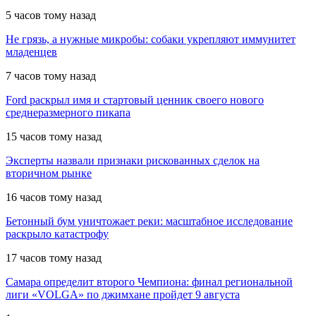
5 часов тому назад
Не грязь, а нужные микробы: собаки укрепляют иммунитет
младенцев
7 часов тому назад
Ford раскрыл имя и стартовый ценник своего нового
среднеразмерного пикапа
15 часов тому назад
Эксперты назвали признаки рискованных сделок на
вторичном рынке
16 часов тому назад
Бетонный бум уничтожает реки: масштабное исследование
раскрыло катастрофу
17 часов тому назад
Самара определит второго Чемпиона: финал региональной
лиги «VOLGA» по джимхане пройдет 9 августа