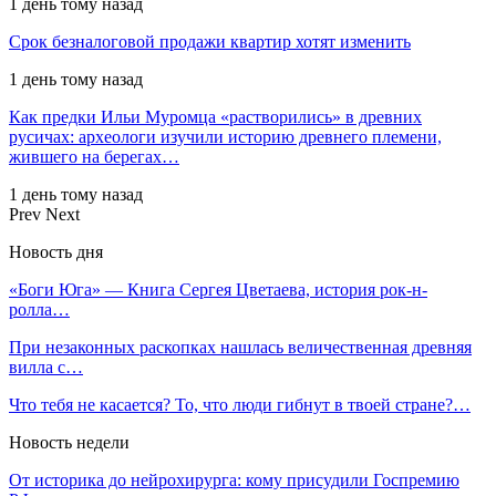
1 день тому назад
Срок безналоговой продажи квартир хотят изменить
1 день тому назад
Как предки Ильи Муромца «растворились» в древних
русичах: археологи изучили историю древнего племени,
жившего на берегах…
1 день тому назад
Prev
Next
Новость дня
«Боги Юга» — Книга Сергея Цветаева, история рок-н-
ролла…
При незаконных раскопках нашлась величественная древняя
вилла с…
Что тебя не касается? То, что люди гибнут в твоей стране?…
Новость недели
От историка до нейрохирурга: кому присудили Госпремию