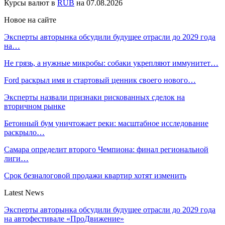
Курсы валют в
RUB
на 07.08.2026
Новое на сайте
Эксперты авторынка обсудили будущее отрасли до 2029 года
на…
Не грязь, а нужные микробы: собаки укрепляют иммунитет…
Ford раскрыл имя и стартовый ценник своего нового…
Эксперты назвали признаки рискованных сделок на
вторичном рынке
Бетонный бум уничтожает реки: масштабное исследование
раскрыло…
Самара определит второго Чемпиона: финал региональной
лиги…
Срок безналоговой продажи квартир хотят изменить
Latest News
Эксперты авторынка обсудили будущее отрасли до 2029 года
на автофестивале «ПроДвижение»