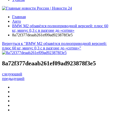
Главная
Авто
BMW M2 обзавёлся полноприводной версией: плюс 60
кг, минус 0,3 с в разгоне до «сотни»
8a72f377deaab261ef09ad923878f3e5
Вернуться к "BMW M2 обзавёлся полноприводной версией:
плюс 60 кг, минус 0,3 с в разгоне до «сотни»"
8a72f377deaab261ef09ad923878f3e5
следующий
предыдущий