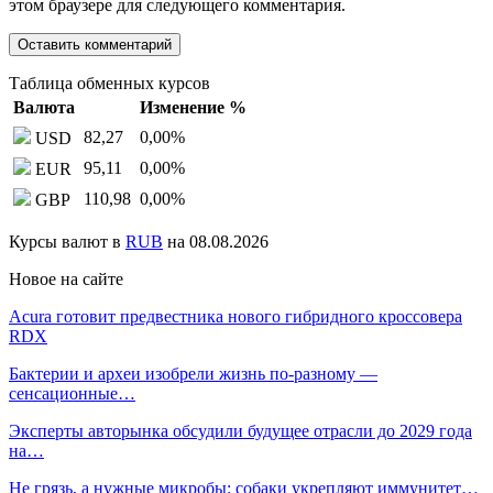
этом браузере для следующего комментария.
Таблица обменных курсов
Валюта
Изменение %
82,27
0,00
%
USD
95,11
0,00
%
EUR
110,98
0,00
%
GBP
Курсы валют в
RUB
на 08.08.2026
Новое на сайте
Acura готовит предвестника нового гибридного кроссовера
RDX
Бактерии и археи изобрели жизнь по-разному —
сенсационные…
Эксперты авторынка обсудили будущее отрасли до 2029 года
на…
Не грязь, а нужные микробы: собаки укрепляют иммунитет…