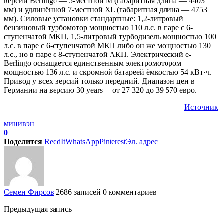
версий Berlingo — 5-местной M (габаритная длина — 4403
мм) и удлинённой 7-местной XL (габаритная длина — 4753
мм). Силовые установки стандартные: 1,2-литровый
бензиновый турбомотор мощностью 110 л.с. в паре с 6-
ступенчатой МКП, 1,5-литровый турбодизель мощностью 100
л.с. в паре с 6-ступенчатой МКП либо он же мощностью 130
л.с., но в паре с 8-ступенчатой АКП. Электрический e-
Berlingo оснащается единственным электромотором
мощностью 136 л.с. и скромной батареей ёмкостью 54 кВт·ч.
Привод у всех версий только передний. Диапазон цен в
Германии на версию 30 years— от 27 320 до 39 570 евро.
Источник
минивэн
0
Поделится
ReddIt
WhatsApp
Pinterest
Эл. адрес
Семен Фирсов
2686 записей
0 комментариев
Предыдущая запись