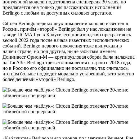
популярной модели подготовлена спецверсия 30 years, но
предлагается она только для пассажирских исполнений
Berlingo с любым из доступных силовых агрегатов.
Citroen Berlingo первых двух поколений хорошо известен в
России, причём «второй» Berlingo был у нас локализован на
заводе ПСМА Рус в Калуге, его производство прекратилось
весной 2022 года после начала известных геополитических
событий. Berlingo первого поколения тоже выпускали в
нашей стране, но под другим, ныне забытым именем
Донинвест Орион-М — крупноузловая сборка была налажена
на ТагАЗе. Berlingo третьего поколения в строю с 2018 года,
но в Россию его официально не поставляли, так считалось,
что нам больше подходит морально устаревший, зато заметно
более дешёвый «второй» Berlingo.
«Каблучком» Berlingo и его клонов под марками Peugeot, Fiat,