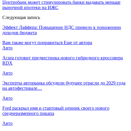
Центробанк может стимулировать банки выдавать меньше
рыночной ипотеки на ИЖС
Следующая запись
Эффект Лаффера: Повышение НДС привело к понижению
доходов бюджета
Вам также могут понравиться
Еще от автора
Авто
Acura готовит предвестника нового гибридного кроссовера
RDX
Авто
Эксперты авторынка обсудили будущее отрасли до 2029 года
на автофестивале…
Авто
Ford раскрыл имя и стартовый ценник своего нового
среднеразмерного пикапа
Авто