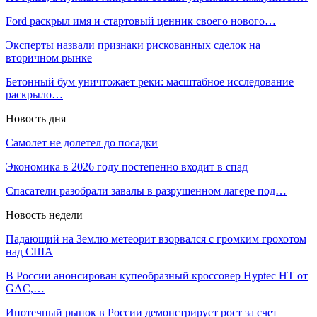
Ford раскрыл имя и стартовый ценник своего нового…
Эксперты назвали признаки рискованных сделок на
вторичном рынке
Бетонный бум уничтожает реки: масштабное исследование
раскрыло…
Новость дня
Самолет не долетел до посадки
Экономика в 2026 году постепенно входит в спад
Спасатели разобрали завалы в разрушенном лагере под…
Новость недели
Падающий на Землю метеорит взорвался с громким грохотом
над США
В России анонсирован купеобразный кроссовер Hyptec HT от
GAC,…
Ипотечный рынок в России демонстрирует рост за счет