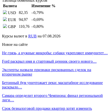
Таблица обменных курсов
Валюта
Изменение %
82,35
–0,79
%
USD
94,97
–0,69
%
EUR
110,76
–0,80
%
GBP
Курсы валют в
RUB
на 07.08.2026
Новое на сайте
Не грязь, а нужные микробы: собаки укрепляют иммунитет…
Ford раскрыл имя и стартовый ценник своего нового…
Эксперты назвали признаки рискованных сделок на
вторичном рынке
Бетонный бум уничтожает реки: масштабное исследование
раскрыло…
Самара определит второго Чемпиона: финал региональной
лиги…
Срок безналоговой продажи квартир хотят изменить