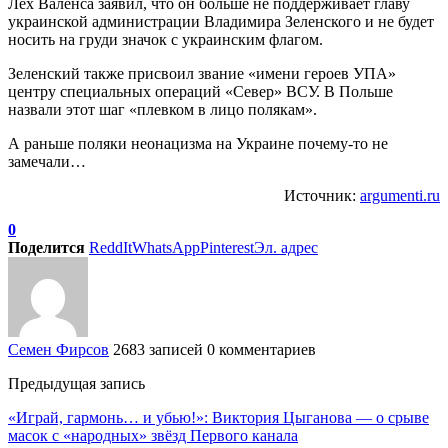
Лех Валенса заявил, что он больше не поддерживает главу
украинской администрации Владимира Зеленского и не будет
носить на груди значок с украинским флагом.
Зеленский также присвоил звание «имени героев УПА»
центру специальных операций «Север» ВСУ. В Польше
назвали этот шаг «плевком в лицо полякам».
А раньше поляки неонацизма на Украине почему-то не
замечали…
Источник:
argumenti.ru
0
Поделится
ReddIt
WhatsApp
Pinterest
Эл. адрес
Семен Фирсов
2683 записей
0 комментариев
Предыдущая запись
«Играй, гармонь… и убью!»: Виктория Цыганова — о срыве
масок с «народных» звёзд Первого канала