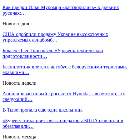
Как предки Ильи Муромца «растворились» в древних
русичах:…
Новость дня
США одобрили продажу Украине высокоточных
управляемых авиабомб…
Боксёр Олег Григорьев: «Уровень технической
подготовленности…
Беспилотник влетел в автобус с белорусскими туристами,
ехавшими…
Новость недели
Анонсирован новый кросс-хэтч Hyundai – возможно, это
следующий…
В Тыве пропала еще одна школьница
«Буревестник» рвет связь: операторы БПЛА ослепили и
обезглавили…
Новость месяца