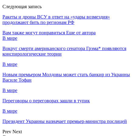
Следующая запись
Ракеты и дроны ВСУ в ответ на «удары возмездия»
продолжают бить по регионам РФ
Вам также могут понравиться
Еще от автора
В мире
Вокруг смерти американского сенатора Грэма* появляются
конспирологические теории
В мире
Новым премьером Молдовы может стать банкир из Украины
Василе Тофан
В мире
Переговоры о переговорах зашли в тупик
В мире
Президент Украины назначает премьер-министра послицей
Prev
Next